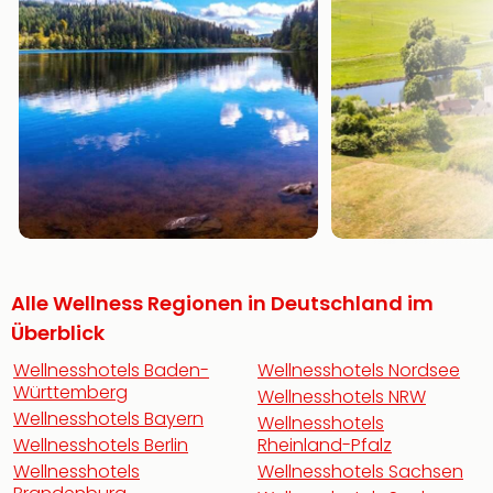
Alle Wellness Regionen in Deutschland im
Überblick
Wellnesshotels Baden-
Wellnesshotels Nordsee
Württemberg
Wellnesshotels NRW
Wellnesshotels Bayern
Wellnesshotels
Wellnesshotels Berlin
Rheinland-Pfalz
Wellnesshotels
Wellnesshotels Sachsen