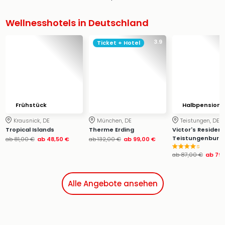
Wellnesshotels in Deutschland
3.9
Ticket + Hotel
Frühstück
Halbpension
Krausnick, DE
München, DE
Teistungen, DE
Tropical Islands
Therme Erding
Victor's Residen
Teistungenburg
ab
81,00 €
ab
48,50 €
ab
132,00 €
ab
99,00 €
s
ab
87,00 €
ab
79,
Alle Angebote ansehen