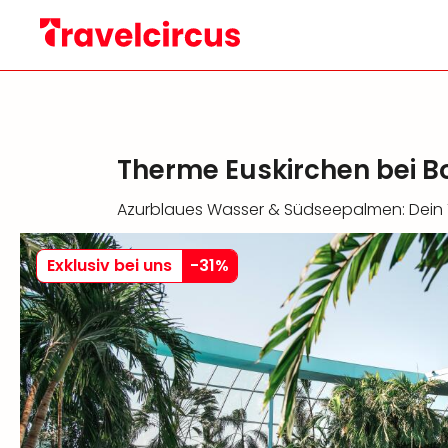
Therme Euskirchen bei B
Azurblaues Wasser & Südseepalmen: Dein T
Exklusiv bei uns
-
31
%