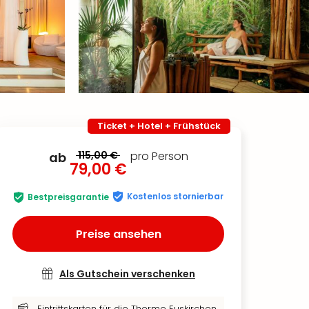
Ticket + Hotel + Frühstück
115,00 €
pro Person
ab
79,00 €
Kostenlos stornierbar
Bestpreisgarantie
Preise ansehen
Als Gutschein verschenken
Eintrittskarten für die Therme Euskirchen