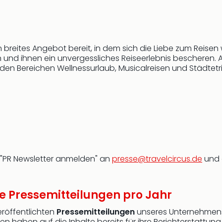
 breites Angebot bereit, in dem sich die Liebe zum Reisen w
 und ihnen ein unvergessliches Reiseerlebnis bescheren. 
 den Bereichen Wellnessurlaub, Musicalreisen und Städtetri
f "PR Newsletter anmelden" an
presse@travelcircus.de
und 
te Pressemitteilungen pro Jahr
veröffentlichten
Pressemitteilungen
unseres Unternehmens 
 haben auf die Inhalte bereits für ihre Berichterstattung