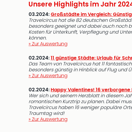
Unsere Highlights im Jahr 202
03.2024:
Großstädte im Vergleich: Günsti
Travelcircus hat die 82 deutschen Großstäd
besonders geeignet und dabei auch noch bud
Kosten für Unterkunft, Verpflegung und Unte
können.
» Zur Auswertung
02.2024:
11 günstige Städte: Urlaub für S
Das Team von Travelcircus hat 11 fantastisch
besonders günstig in Hinblick auf Flug und 
» Zur Auswertung
02.2024:
Happy Valentines! 16 verborgene
Wer sich und seinem Herzblatt in diesem Jah
romantischen Kurztrip zu planen. Dabei muss
Travelcircus haben 16 weniger populäre Ort
Traumtag wird!
» Zur Auswertung