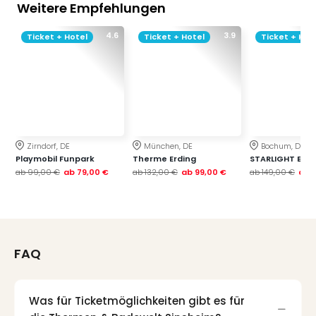
Weitere Empfehlungen
4.6
3.9
Ticket + Hotel
Ticket + Hotel
Ticket + Hot
Zirndorf, DE
München, DE
Bochum, DE
Playmobil Funpark
Therme Erding
STARLIGHT EXP
ab
99,00 €
ab
79,00 €
ab
132,00 €
ab
99,00 €
ab
149,00 €
ab
1
FAQ
Was für Ticketmöglichkeiten gibt es für