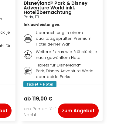
Disneyland® Park & Disney
Bochum, DE
Adventure World inkl.
Inklusivleis
Hotelübernachtung
Paris, FR
m
Bestpl
Inklusivleistungen
:
EXPRES
Theat
ck, je
Übernachtung in einem
Übern
qualitätsgeprüften Premium
qualit
Hotel deiner Wahl
hl für
Premi
Weitere Extras wie Frühstück, je
Frühst
nach gewähltem Hotel
je na
Tickets für Disneyland®
Park, Disney Adventure World
oder beide Parks
Ticket + Hotel
Ticket + Ho
149,00 €
ab
119,00 €
ab
111,50 
pro Person für 1
pro Person f
bot
zum Angebot
Nacht
Nacht