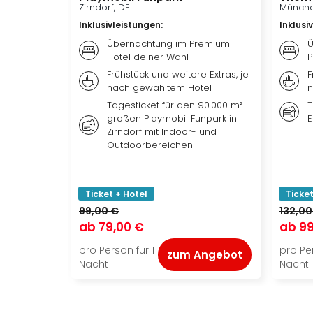
Zirndorf, DE
Münche
Inklusivleistungen
:
Inklusi
Übernachtung im Premium
Ü
Hotel deiner Wahl
P
Frühstück und weitere Extras, je
F
nach gewähltem Hotel
n
Tagesticket für den 90.000 m²
T
großen Playmobil Funpark in
E
Zirndorf mit Indoor- und
Outdoorbereichen
Ticket + Hotel
Ticket
99,00 €
132,00
ab
79,00 €
ab
99
pro Person für 1
pro Per
zum Angebot
Nacht
Nacht