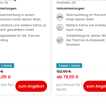
n, DE
Sinsheim, DE
vleistungen
:
Inklusivleistungen
:
bernachtung in einem
Übernachtung im Premiu
remium Hotel deiner Wahl
Hotel deiner Wahl
rühstück und weitere Extras, je
Weitere Extras wie Frühstü
ach gewähltem Hotel
nach Hotel
agesticket für die Therme
Ticketkategorie deiner Wa
rding
die Thermen & Badewelt
Sinsheim
 + Hotel
Ticket + Hotel
 €
122,00 €
,00 €
ab
79,00 €
son für 1
pro Person für 1
zum Angebot
zum Ange
Nacht