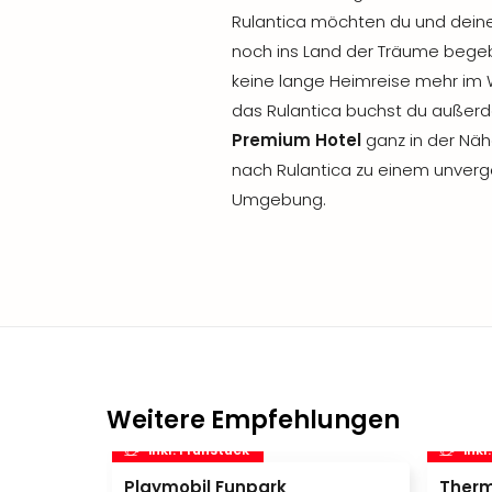
Rulantica möchten du und deine
noch ins Land der Träume begeb
keine lange Heimreise mehr im 
das Rulantica buchst du außer
Premium Hotel
ganz in der Näh
nach Rulantica zu einem unverg
Umgebung.
Weitere Empfehlungen
inkl. Frühstück
inkl
Playmobil Funpark
Therm