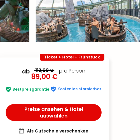
Ticket + Hotel + Frühstück
113,00 €
pro Person
ab
89,00 €
Kostenlos stornierbar
Bestpreisgarantie
Preise ansehen & Hotel
auswählen
Als Gutschein verschenken