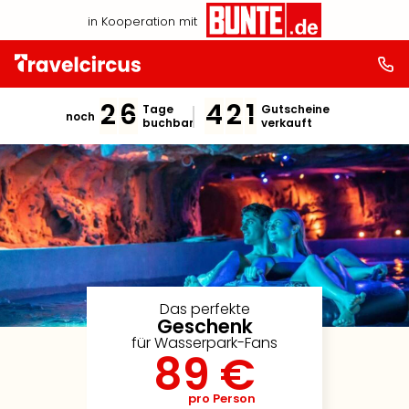
in Kooperation mit
2
6
4
2
1
Tage
Gutscheine
noch
buchbar
verkauft
Das perfekte
Geschenk
für Wasserpark-Fans
89 €
pro Person