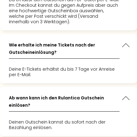
nachtung
ächsten
Wer nach
Im Checkout kannst du gegen Aufpreis aber auch
eine hochwertige Gutscheinbox auswählen,
en den
lare
fregenden
welche per Post verschickt wird (Versand
len Zügen
g für
antica
innerhalb von 3 Werktagen).
r Spaß und
te definitiv
ng sucht!"
circus
Wie erhalte ich meine Tickets nach der
Gutscheineinlösung?
Deine E-Tickets erhältst du bis 7 Tage vor Anreise
per E-Mail.
Ab wann kann ich den Rulantica Gutschein
einlösen?
Deinen Gutschein kannst du sofort nach der
Bezahlung einlösen.