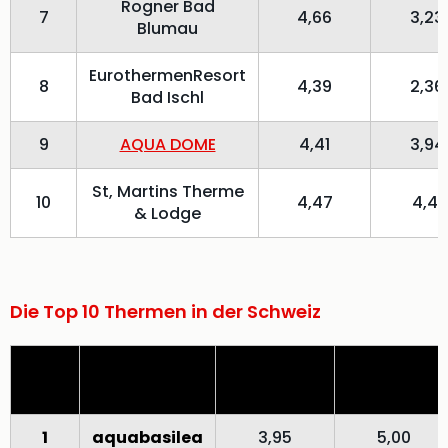
Rogner Bad
7
4,66
3,23
Blumau
EurothermenResort
8
4,39
2,36
Bad Ischl
9
AQUA DOME
4,41
3,94
St, Martins Therme
10
4,47
4,41
& Lodge
Die Top 10 Thermen in der Schweiz
Platz
Therme
Beliebtheit
Nachfrage
1
aquabasilea
3,95
5,00