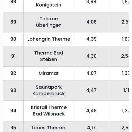
88
3,98
1,67
Königstein
Therme
89
4,06
2,50
Überlingen
90
Lohengrin Therme
4,39
1,67
Therme Bad
91
4,30
2,54
Steben
92
Miramar
4,07
1,37
Saunapark
93
4,47
1,11
Kamperbrück
Kristall Therme
94
4,48
1,37
Bad Wilsnack
95
Limes Therme
4,17
2,58