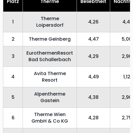
Platz
Therme
Beliebtheit
Nachfr
Therme
1
4,26
4,41
Loipersdorf
2
Therme Geinberg
4,47
5,00
EurothermenResort
3
4,29
2,96
Bad Schallerbach
Avita Therme
4
4,49
1,12
Resort
Alpentherme
5
4,38
2,96
Gastein
Therme Wien
6
4,28
2,75
GmbH & Co KG