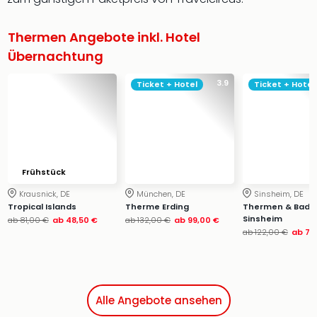
Thermen Angebote inkl. Hotel
Übernachtung
3.9
Ticket + Hotel
Ticket + Hotel
Frühstück
Krausnick, DE
München, DE
Sinsheim, DE
Tropical Islands
Therme Erding
Thermen & Bade
Sinsheim
ab
81,00 €
ab
48,50 €
ab
132,00 €
ab
99,00 €
ab
122,00 €
ab
79
Alle Angebote ansehen