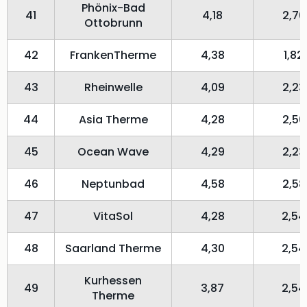
Phönix-Bad
41
4,18
2,70
Ottobrunn
42
FrankenTherme
4,38
1,82
43
Rheinwelle
4,09
2,23
44
Asia Therme
4,28
2,50
45
Ocean Wave
4,29
2,23
46
Neptunbad
4,58
2,58
47
VitaSol
4,28
2,54
48
Saarland Therme
4,30
2,54
Kurhessen
49
3,87
2,54
Therme