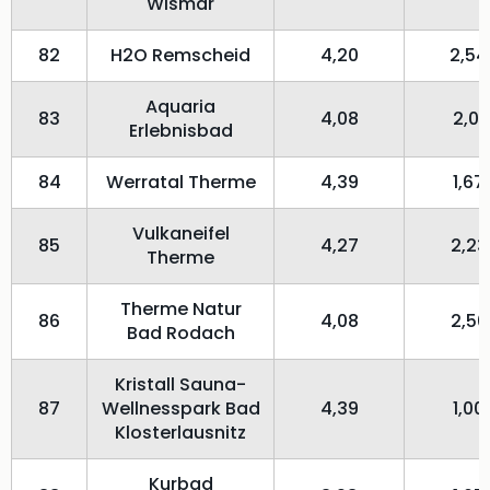
Wismar
82
H2O Remscheid
4,20
2,54
Aquaria
83
4,08
2,01
Erlebnisbad
84
Werratal Therme
4,39
1,67
Vulkaneifel
85
4,27
2,23
Therme
Therme Natur
86
4,08
2,50
Bad Rodach
Kristall Sauna-
87
Wellnesspark Bad
4,39
1,00
Klosterlausnitz
Kurbad