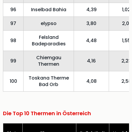
96
Inselbad Bahia
4,39
1,02
97
elypso
3,80
2,01
Felsland
98
4,48
1,55
Badeparadies
Chiemgau
99
4,16
2,23
Thermen
Toskana Therme
100
4,08
2,58
Bad Orb
Die Top 10 Thermen in Österreich