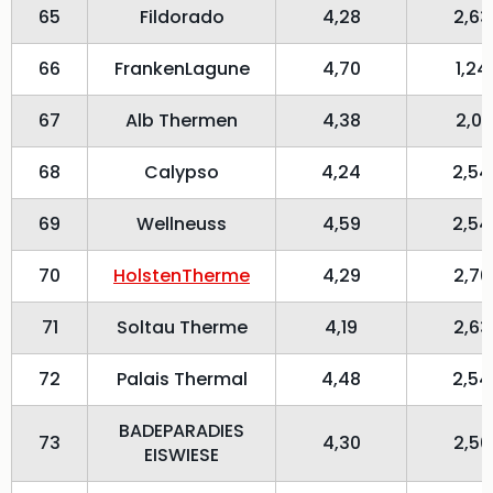
65
Fildorado
4,28
2,63
66
FrankenLagune
4,70
1,24
67
Alb Thermen
4,38
2,01
68
Calypso
4,24
2,54
69
Wellneuss
4,59
2,54
70
HolstenTherme
4,29
2,70
71
Soltau Therme
4,19
2,63
72
Palais Thermal
4,48
2,54
BADEPARADIES
73
4,30
2,50
EISWIESE