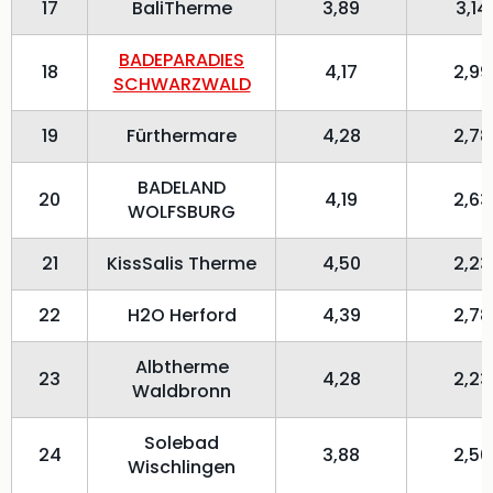
17
BaliTherme
3,89
3,14
BADEPARADIES
18
4,17
2,99
SCHWARZWALD
19
Fürthermare
4,28
2,78
BADELAND
20
4,19
2,63
WOLFSBURG
21
KissSalis Therme
4,50
2,23
22
H2O Herford
4,39
2,78
Albtherme
23
4,28
2,23
Waldbronn
Solebad
24
3,88
2,50
Wischlingen