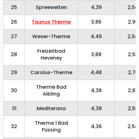
25
Spreewelten
4,39
2,54
26
Taunus Therme
3,86
2,99
27
Weser-Therme
4,49
2,54
Freizeitbad
28
3,88
2,58
Heveney
29
Carolus-Therme
4,48
2,70
Therme Bad
30
4,38
2,87
Aibling
31
Mediterana
4,38
2,58
Therme 1 Bad
32
4,36
2,54
Füssing