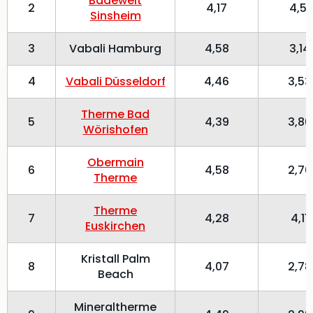
Badewelt
2
4,17
4,51
Sinsheim
3
Vabali Hamburg
4,58
3,14
4
Vabali Düsseldorf
4,46
3,53
Therme Bad
5
4,39
3,80
Wörishofen
Obermain
6
4,58
2,70
Therme
Therme
7
4,28
4,11
Euskirchen
Kristall Palm
8
4,07
2,78
Beach
Mineraltherme