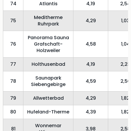
74
Atlantis
4,19
2,54
Meditherme
75
4,29
1,03
Ruhrpark
Panorama Sauna
76
Grafschaft-
4,58
1,04
Holzweiler
77
Holthusenbad
4,19
2,23
Saunapark
78
4,59
2,50
Siebengebirge
79
Allwetterbad
4,29
1,82
80
Hufeland-Therme
4,39
1,82
Wonnemar
81
3,98
2,58