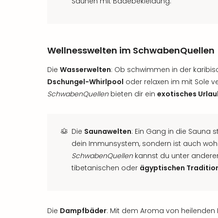
Saunen mit Badebekleidung.
Wellnesswelten im SchwabenQuellen
Die
Wasserwelten
: Ob schwimmen in der karibi
Dschungel-Whirlpool
oder relaxen im mit Sole v
SchwabenQuellen
bieten dir ein
exotisches Urla
Die
Saunawelten
: Ein Gang in die Sauna st
dein Immunsystem, sondern ist auch wohlt
SchwabenQuellen
kannst du unter ander
tibetanischen oder
ägyptischen Traditio
Die
Dampfbäder
: Mit dem Aroma von heilenden