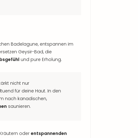
schen Badelagune, entspannen im
ersetzen Geysir-Bad, die
ubsgefühl
und pure Erholung.
ärkt nicht nur
uend für deine Haut. In den
em nach kanadischen,
nen
saunieren.
 Kräutern oder
entspannenden