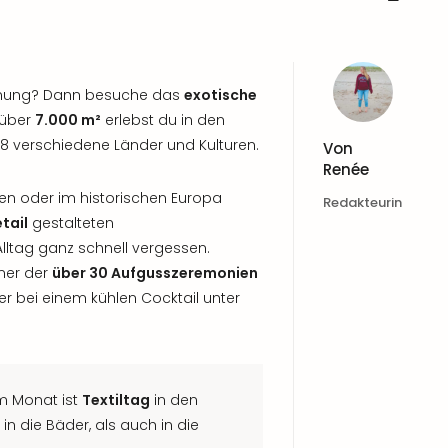
annung? Dann besuche das
exotische
 über
7.000 m²
erlebst du in den
8 verschiedene Länder und Kulturen.
Von
Renée
ien oder im historischen Europa
Redakteurin
tail
gestalteten
lltag ganz schnell vergessen.
ner der
über 30 Aufgusszeremonien
r bei einem kühlen Cocktail unter
m Monat ist
Textiltag
in den
in die Bäder, als auch in die