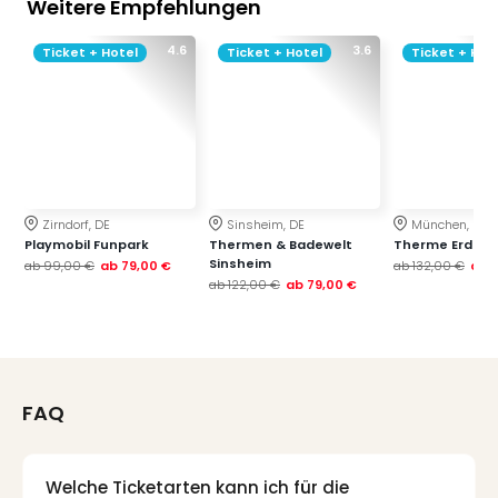
Weitere Empfehlungen
4.6
3.6
Ticket + Hotel
Ticket + Hotel
Ticket + Hot
Zirndorf, DE
Sinsheim, DE
München, DE
Playmobil Funpark
Thermen & Badewelt
Therme Erding
Sinsheim
ab
99,00 €
ab
79,00 €
ab
132,00 €
ab
ab
122,00 €
ab
79,00 €
FAQ
Welche Ticketarten kann ich für die