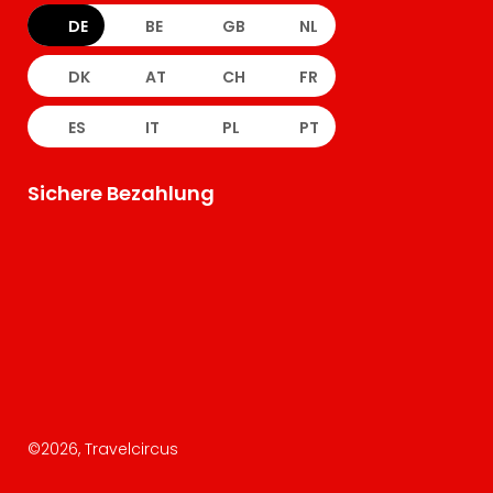
DE
BE
GB
NL
DK
AT
CH
FR
ES
IT
PL
PT
Sichere Bezahlung
©
2026
, Travelcircus