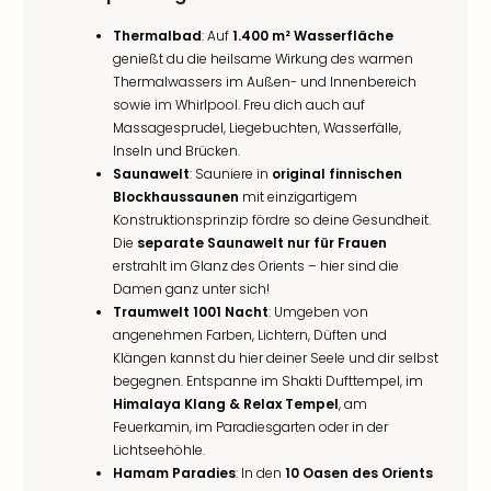
Thermalbad
: Auf
1.400 m² Wasserfläche
genießt du die heilsame Wirkung des warmen
Thermalwassers im Außen- und Innenbereich
sowie im Whirlpool. Freu dich auch auf
Massagesprudel, Liegebuchten, Wasserfälle,
Inseln und Brücken.
Saunawelt
: Sauniere in
original finnischen
Blockhaussaunen
mit einzigartigem
Konstruktionsprinzip fördre so deine Gesundheit.
Die
separate Saunawelt nur für Frauen
erstrahlt im Glanz des Orients – hier sind die
Damen ganz unter sich!
Traumwelt 1001 Nacht
: Umgeben von
angenehmen Farben, Lichtern, Düften und
Klängen kannst du hier deiner Seele und dir selbst
begegnen. Entspanne im Shakti Dufttempel, im
Himalaya Klang & Relax Tempel
, am
Feuerkamin, im Paradiesgarten oder in der
Lichtseehöhle.
Hamam Paradies
: In den
10 Oasen des Orients