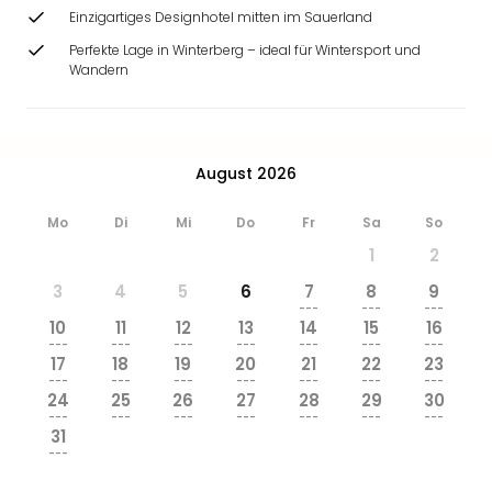
Einzigartiges Designhotel mitten im Sauerland
Perfekte Lage in Winterberg – ideal für Wintersport und
Wandern
August 2026
Mo
Di
Mi
Do
Fr
Sa
So
1
2
3
4
5
6
7
8
9
---
---
---
10
11
12
13
14
15
16
---
---
---
---
---
---
---
17
18
19
20
21
22
23
---
---
---
---
---
---
---
24
25
26
27
28
29
30
---
---
---
---
---
---
---
31
---