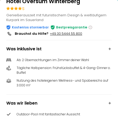
Hotel Oversum Winterberg
s
Genießerauszeit mit futuristischem Design & weitläufigem
Kurpark im Sauerland
Kostenlos stornierbar
Bestpreisgarantie
Brauchst du Hilfe?
+49 30 5444 55 800
Was inklusive ist
Ab 2 Übernachtungen im Zimmer deiner Wahl
Tägliche Halbpension: Frühstücksbuffet & 4-Gang-Dinner o.
Buffet
Nutzung des hoteleigenen Wellness- und Spabereichs auf
3.000 m²
Was wir lieben
Outdoor-Pool mit fantastischer Aussicht