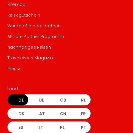
Sitemap
Reisegutschein
Werden Sie Hotelpartner!
Affiliate Partner Programm
Nachhaltiges Reisen
Travelcircus Magazin
Presse
Land
DE
BE
GB
NL
DK
AT
CH
FR
ES
IT
PL
PT