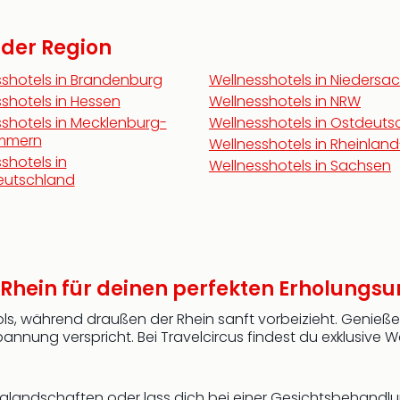
n der Region
sshotels in Brandenburg
Wellnesshotels in Niedersa
shotels in Hessen
Wellnesshotels in NRW
shotels in Mecklenburg-
Wellnesshotels in Ostdeuts
mmern
Wellnesshotels in Rheinland
shotels in
Wellnesshotels in Sachsen
deutschland
Rhein für deinen perfekten Erholungsu
Pools, während draußen der Rhein sanft vorbeizieht. Geni
ung verspricht. Bei Travelcircus findest du exklusive We
landschaften oder lass dich bei einer Gesichtsbehandlung