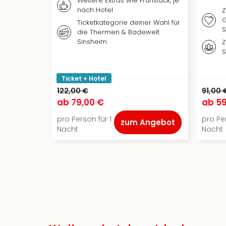
Weitere Extras wie Frühstück, je
nach Hotel
Z
G
Ticketkategorie deiner Wahl für
S
die Thermen & Badewelt
Sinsheim
Z
S
Ticket + Hotel
122,00 €
91,00 
ab
79,00 €
ab
59
pro Person für 1
pro Per
zum Angebot
Nacht
Nacht