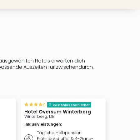
ausgewählten Hotels erwarten dich
passende Auszeiten für zwischendurch.
inkl. Frü
s
s
Kostenlos stornierbar
Hotel Oversum Winterberg
Relais & 
Schwarzm
Winterberg, DE
Baden-Würt
Inklusivleistungen
:
Inklusivleis
Tägliche Halbpension:
Täglic
Frühstücksbuffet & 4-Gang-