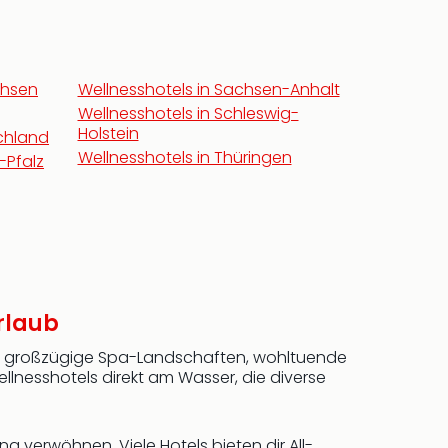
chsen
Wellnesshotels in Sachsen-Anhalt
Wellnesshotels in Schleswig-
Holstein
chland
Wellnesshotels in Thüringen
-Pfalz
rlaub
eße großzügige Spa-Landschaften, wohltuende
llnesshotels direkt am Wasser, die diverse
 verwöhnen. Viele Hotels bieten dir All-