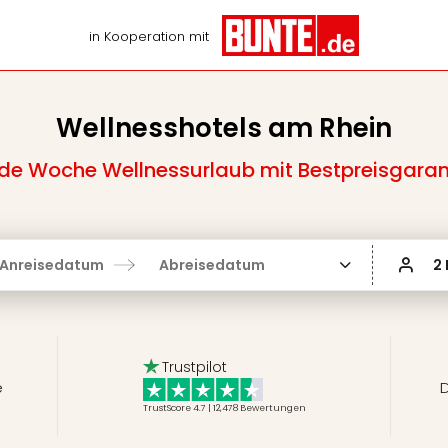
in Kooperation mit
Wellnesshotels am Rhein
de Woche Wellnessurlaub mit Bestpreisgaran
Anreisedatum
Abreisedatum
2
Trustpilot
e
D
TrustScore 4.7 | 12,478
Bewertungen