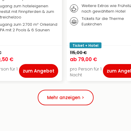
Weitere Extras wie Frühstü
ugang zum hoteleigenen
nach gewähltem Hotel
estüt mit Finnpferden & zum
treichelzoo
Tickets für die Therme
Euskirchen
ugang zum 2.700 m² Orkeland
PA mit 2 Pools & 6 Saunen
Ticket + Hotel
€
115,00 €
,50 €
ab
79,00 €
son für 1
pro Person für 1
zum Angebot
zum Ange
Nacht
Mehr anzeigen >