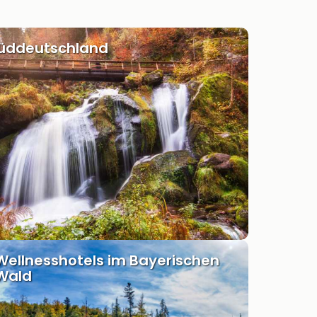
Süddeutschland
Wellnesshotels im Bayerischen
Wald