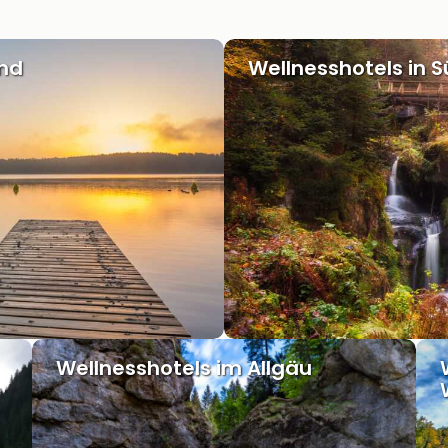
and
Wellnesshotels in 
Wellnesshotels im Allgäu