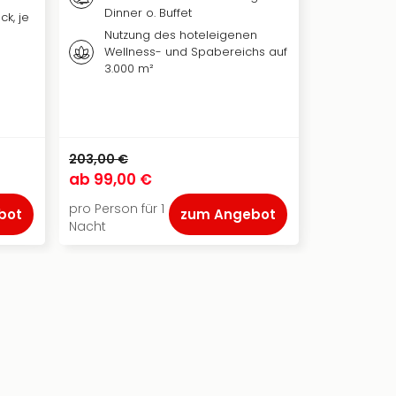
Spezia
Dinner o. Buffet
ck, je
Zugan
Nutzung des hoteleigenen
Sano e
Wellness- und Spabereichs auf
Finnis
3.000 m²
und e
kleine
203,00 €
111,00 €
ab
99,00 €
ab
49,50
pro Person für 1
pro Person f
bot
zum Angebot
Nacht
Nacht