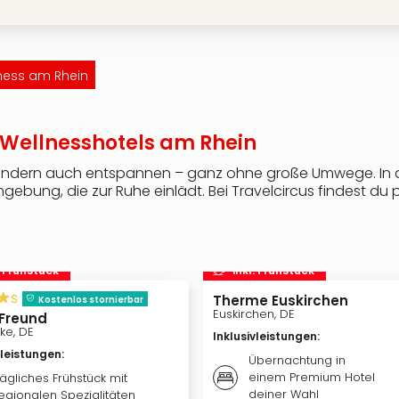
ness am Rhein
 Wellnesshotels am Rhein
sondern auch entspannen – ganz ohne große Umwege. In 
ung, die zur Ruhe einlädt. Bei Travelcircus findest du 
. Frühstück
inkl. Frühstück
s
Therme Euskirchen
Kostenlos stornierbar
Euskirchen, DE
 Freund
ke, DE
Inklusivleistungen
:
vleistungen
:
Übernachtung in
einem Premium Hotel
ägliches Frühstück mit
deiner Wahl
egionalen Spezialitäten