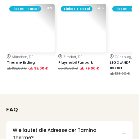
3.9
4.6
Ticket + Hotel
Ticket + Hotel
Ticket + Hot
München, DE
Zirndorf, DE
Günzburg, DE
Therme Erding
Playmobil Funpark
LEGOLAND® Deu
Resort
ab
132,00 €
ab
99,00 €
ab
99,00 €
ab
79,00 €
ab
138,00 €
ab
FAQ
Wie lautet die Adresse der Tamina
Therme?