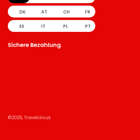
DK
AT
CH
FR
ES
IT
PL
PT
Sichere Bezahlung
©
2026
, Travelcircus