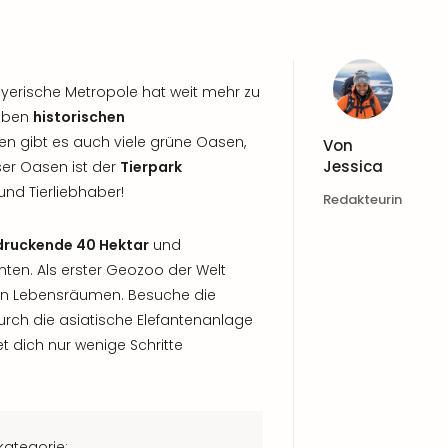
ayerische Metropole hat weit mehr zu
Neben
historischen
n gibt es auch viele grüne Oasen,
Von
Jessica
ser Oasen ist der
Tierpark
und Tierliebhaber!
Redakteurin
druckende 40 Hektar
und
nten. Als erster Geozoo der Welt
ichen Lebensräumen. Besuche die
urch die asiatische Elefantenanlage
et dich nur wenige Schritte
kategorie: