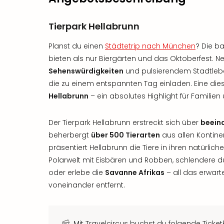
Tierpark Hellabrunn
Planst du einen
Städtetrip nach München
? Die b
bieten als nur Biergärten und das Oktoberfest. 
Sehenswürdigkeiten
und pulsierendem Stadtlebe
die zu einem entspannten Tag einladen. Eine die
Hellabrunn
– ein absolutes Highlight für Familien 
Der Tierpark Hellabrunn erstreckt sich über
beein
beherbergt
über 500 Tierarten
aus allen Kontine
präsentiert Hellabrunn die Tiere in ihren natürl
Polarwelt mit Eisbären und Robben, schlendere d
oder erlebe die
Savanne Afrikas
– all das erwart
voneinander entfernt.
Mit Travelcircus buchst du folgende Ticket