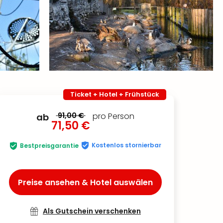
Ticket + Hotel + Frühstück
91,00 €
pro Person
ab
71,50 €
Kostenlos stornierbar
Bestpreisgarantie
Preise ansehen & Hotel auswälen
Als Gutschein verschenken