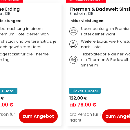
e Erding
Thermen & Badewelt Sins
n, DE
Sinsheim, DE
vleistungen
:
Inklusivleistungen
:
bernachtung in einem
Übernachtung im Premiu
remium Hotel deiner Wahl
Hotel deiner Wahl
rühstück und weitere Extras, je
Weitere Extras wie Frühstü
ach gewähltem Hotel
nach Hotel
agesticket für die Therme
Ticketkategorie deiner Wa
rding
die Thermen & Badewelt
Sinsheim
 + Hotel
Ticket + Hotel
 €
122,00 €
,00 €
ab
79,00 €
son für 1
pro Person für 1
zum Angebot
zum Ange
Nacht