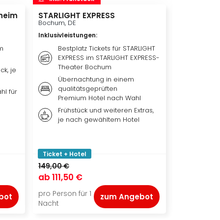
heim
STARLIGHT EXPRESS
Disneyland 
Disneylan
Bochum, DE
Adventure 
Inklusivleistungen
:
Hotelübe
Paris, FR
m
Bestplatz Tickets für STARLIGHT
EXPRESS im STARLIGHT EXPRESS-
Inklusivleis
Theater Bochum
ck, je
Übern
Übernachtung in einem
qualit
qualitätsgeprüften
Hotel 
hl für
Premium Hotel nach Wahl
Weiter
Frühstück und weiteren Extras,
nach 
je nach gewähltem Hotel
Ticket
Park, 
oder b
Ticket + Hotel
Ticket + Ho
149,00 €
ab
111,50 €
ab
119,00
pro Person für 1
pro Person f
bot
zum Angebot
Nacht
Nacht