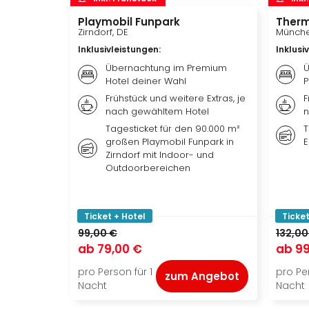
Playmobil Funpark
Therm
Zirndorf, DE
Münche
Inklusivleistungen
:
Inklusi
Übernachtung im Premium
Ü
Hotel deiner Wahl
P
Frühstück und weitere Extras, je
F
nach gewähltem Hotel
n
Tagesticket für den 90.000 m²
T
großen Playmobil Funpark in
E
Zirndorf mit Indoor- und
Outdoorbereichen
Ticket + Hotel
Ticket
99,00 €
132,00
ab
79,00 €
ab
99
pro Person für 1
pro Per
zum Angebot
Nacht
Nacht