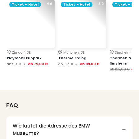
4.6
3.9
Ticket + Hotel
Ticket + Hotel
Ticket + Hot
Zirndorf, DE
München, DE
Sinsheim, DE
Playmobil Funpark
Therme Erding
Thermen & Bad
Sinsheim
ab
99,00 €
ab
79,00 €
ab
132,00 €
ab
99,00 €
ab
122,00 €
ab
FAQ
Wie lautet die Adresse des BMW
Museums?