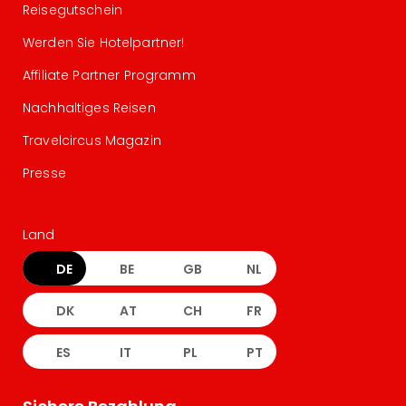
Reisegutschein
Werden Sie Hotelpartner!
Affiliate Partner Programm
Nachhaltiges Reisen
Travelcircus Magazin
Presse
Land
DE
BE
GB
NL
DK
AT
CH
FR
ES
IT
PL
PT