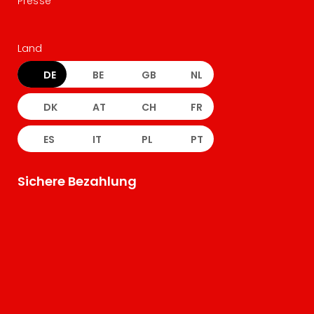
Presse
Land
DE
BE
GB
NL
DK
AT
CH
FR
ES
IT
PL
PT
Sichere Bezahlung