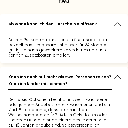
FAQ
ine
ern und
iner sehr
 Art, mit
sionen.
igen
 cool: die
e. Die
ahrzeugen
g zur BMW
 aus
Ab wann kann ich den Gutschein einlösen?
media-
nan. Wir
Design und
. Auch für
ker drei
 ist
Deinen Gutschein kannst du einlösen, sobald du
ofans
ort
p!“
bezahlt hast. Insgesamt ist dieser für 24 Monate
“
gültig. Je nach gewähltem Reisedatum und Hotel
t.“
können Zusatzkosten anfallen.
Kann ich auch mit mehr als zwei Personen reisen?
Kann ich Kinder mitnehmen?
Der Basis-Gutschein beinhaltet zwei Erwachsene
oder je nach Angebot einen Erwachsenen und ein
Kind. Bitte beachte, dass bei manchen
Wellnessangeboten (z.B. Adults Only Hotels oder
Thermen) Kinder erst ab einem bestimmten Alter,
z.B. 16 Jahren erlaubt sind. Selbstverständlich