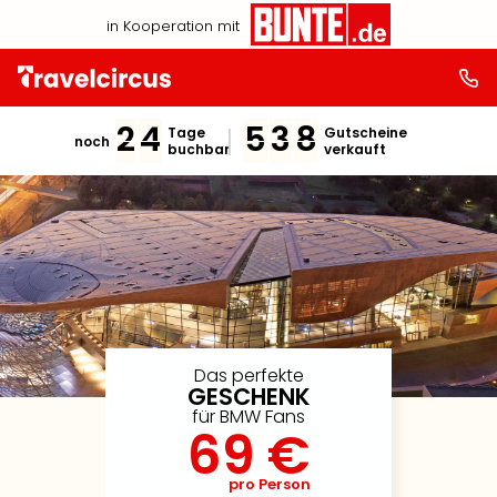
in Kooperation mit
2
4
5
3
8
Tage
Gutscheine
noch
buchbar
verkauft
Das perfekte
GESCHENK
für BMW Fans
69 €
pro Person