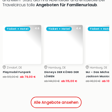
Travelcircus tolle
Angeboten für Familienurlaub
.
4.6
4.4
Ticket + Hotel
Ticket + Hotel
Ticket + Hotel
Zirndorf, DE
Hamburg, DE
Hamburg, DE
Playmobil Funpark
Disneys DER KÖNIG DER
MJ – Das Michael
LÖWEN
Jackson Musical
ab
99,00 €
ab
79,00 €
ab
144,00 €
ab
115,00 €
ab
141,00 €
ab
109
Alle Angebote ansehen