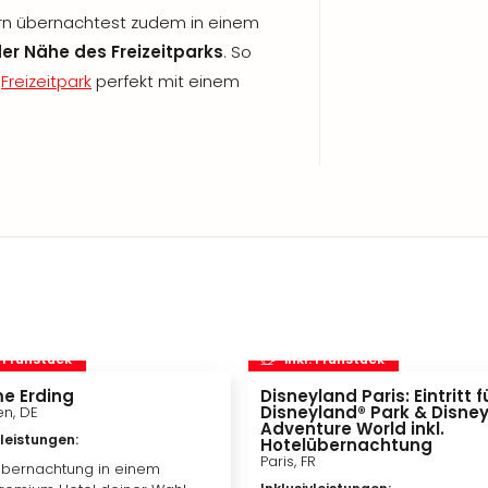
rn übernachtest zudem in einem
er Nähe des Freizeitparks
. So
n
Freizeitpark
perfekt mit einem
. Frühstück
inkl. Frühstück
e Erding
Disneyland Paris: Eintritt f
Disneyland® Park & Disne
n, DE
Adventure World inkl.
vleistungen
:
Hotelübernachtung
Paris, FR
bernachtung in einem