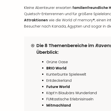
Kleine Abenteurer erwarten
familienfreundliche H
Quietsch-Entenrennen und für größere Spielelan
Attraktionen
wie die World of memory®, einen in
Besucher nach Kanada, Ägypten und sogar in die Z
Die
8 Themenbereiche
im
Ravens
Überblick:
Grüne Oase
BRIO World
Kunterbunte Spielewelt
Entdeckerland
Future World
Käpt’n Blaubärs Wunderland
FUNtastische Erlebnisinseln
Mitmachland