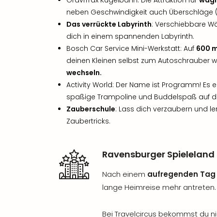
GraviTrax Kugelbahn: Die Attraktion für
wagh
neben Geschwindigkeit auch Überschläge 
Das verrückte Labyrinth
: Verschiebbare W
dich in einem spannenden Labyrinth.
Bosch Car Service Mini-Werkstatt: Auf
600 
deinen Kleinen selbst zum Autoschrauber
wechseln.
Activity World: Der Name ist Programm! Es 
spaßige Trampoline und Buddelspaß auf d
Zauberschule
: Lass dich verzaubern und le
Zaubertricks.
Ravensburger Spieleland
Nach einem
aufregenden Tag 
lange Heimreise mehr antreten.
Bei Travelcircus bekommst du nic