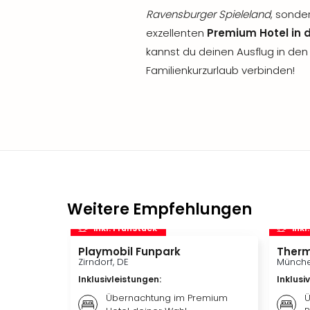
Ravensburger Spieleland
, sonde
exzellenten
Premium Hotel in d
kannst du deinen Ausflug in de
Familienkurzurlaub verbinden!
Weitere Empfehlungen
inkl. Frühstück
inkl
Playmobil Funpark
Therm
Zirndorf, DE
Münche
Inklusivleistungen
:
Inklusi
Übernachtung im Premium
Ü