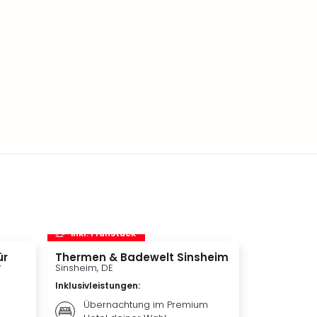
inkl. Frühstück
inkl. Frü
ür
Thermen & Badewelt Sinsheim
STARLIGHT
y
Sinsheim, DE
Bochum, DE
Inklusivleistungen
:
Inklusivleis
Übernachtung im Premium
Bestpl