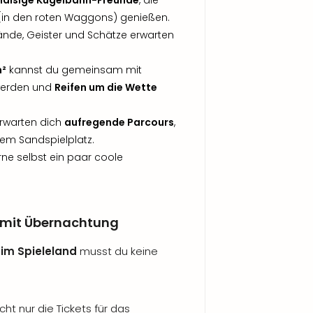
alsige Kugelbahn-Freunde
, die
(in den roten Waggons) genießen.
ände, Geister und Schätze erwarten
m²
kannst du gemeinsam mit
 werden und
Reifen um die Wette
erwarten dich
aufregende Parcours
,
em Sandspielplatz.
rne selbst ein paar coole
 mit Übernachtung
im Spieleland
musst du keine
ht nur die Tickets für das