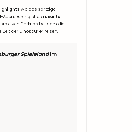
ighlights
wie das spritzige
d-Abenteurer gibt es
rasante
teraktiven Darkride bei dem die
eit der Dinosaurier reisen.
burger Spieleland
im