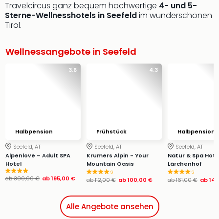
Travelcircus ganz bequem hochwertige
4- und 5-
Sterne-Wellnesshotels in Seefeld
im wunderschönen
Tirol.
Wellnessangebote in Seefeld
3.6
4.3
Halbpension
Frühstück
Halbpension
Seefeld, AT
Seefeld, AT
Seefeld, AT
Alpenlove – Adult SPA
Krumers Alpin - Your
Natur & Spa Hote
Hotel
Mountain Oasis
Lärchenhof
s
s
ab
300,00 €
ab
195,00 €
ab
112,00 €
ab
100,00 €
ab
161,00 €
ab
144
Alle Angebote ansehen