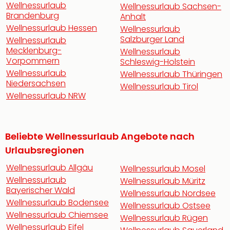
Wellnessurlaub
Wellnessurlaub Sachsen-
Brandenburg
Anhalt
Wellnessurlaub Hessen
Wellnessurlaub
Salzburger Land
Wellnessurlaub
Mecklenburg-
Wellnessurlaub
Vorpommern
Schleswig-Holstein
Wellnessurlaub
Wellnessurlaub Thüringen
Niedersachsen
Wellnessurlaub Tirol
Wellnessurlaub NRW
Beliebte Wellnessurlaub Angebote nach
Urlaubsregionen
Wellnessurlaub Allgäu
Wellnessurlaub Mosel
Wellnessurlaub
Wellnessurlaub Müritz
Bayerischer Wald
Wellnessurlaub Nordsee
Wellnessurlaub Bodensee
Wellnessurlaub Ostsee
Wellnessurlaub Chiemsee
Wellnessurlaub Rügen
Wellnessurlaub Eifel