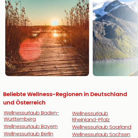
Beliebte Wellness-Regionen in Deutschland
und Österreich
Wellnessurlaub Baden-
Wellnessurlaub
Württemberg
Rheinland-Pfalz
Wellnessurlaub Bayern
Wellnessurlaub Saarland
Wellnessurlaub Berlin
Wellnessurlaub Sachsen