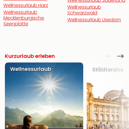
Wellnessurlaub Sauerland
Wellnessurlaub Harz
Wellnessurlaub
Wellnessurlaub
Schwarzwald
Mecklenburgische
Wellnessurlaub Usedom
Seenplatte
Kurzurlaub erleben
Wellnessurlaub
Städtereise