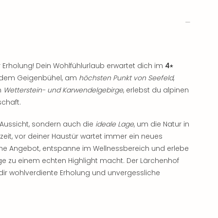
 Erholung! Dein Wohlfühlurlaub erwartet dich im
4⭑
uf dem Geigenbühel, am
höchsten Punkt von Seefeld
,
m
Wetterstein- und Karwendelgebirge
, erlebst du alpinen
chaft.
 Aussicht, sondern auch die
ideale Lage
, um die Natur in
zeit, vor deiner Haustür wartet immer ein neues
che Angebot, entspanne im Wellnessbereich und erlebe
age zu einem echten Highlight macht. Der Lärchenhof
 dir wohlverdiente Erholung und unvergessliche