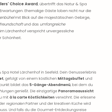
llers' Choice Award
, übertrifft das Natur & Spa
e Erwartungen. Ehemalige Gäste loben nicht nur die
enbühel
mit Blick auf die majestätischen Gebirge,
tfreundschaft
und das
umfangreiche
t im Lärchenhof verspricht unvergessliche
 Schönheit.
 Spa Hotel Lärchenhof in Seefeld. Dein Genusserlebnis
et
, gefolgt von einem köstlichen
Mittagsbuffet
und
punkt bildet das
5-Gänge-Abendmenü
, bei dem du
ehlungen
genießt. Die einzigartige
Panoramaaussicht
du mit
à la carte Köstlichkeiten
verwöhnt. Die erlesene
 der
regionalen
Partner und der kreativen Küche wird
uss. Und falls du die Gourmet-Entdeckungsreise