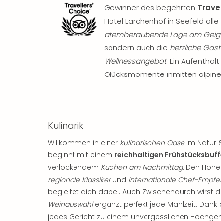
Gewinner des begehrten
Trave
Hotel Lärchenhof in Seefeld all
atemberaubende Lage am Geig
sondern auch die
herzliche Gas
Wellnessangebot
. Ein Aufenthal
Glücksmomente inmitten alpiner
Kulinarik
Willkommen in einer
kulinarischen Oase
im Natur &
beginnt mit einem
reichhaltigen Frühstücksbuff
verlockendem
Kuchen am Nachmittag
. Den Höhe
regionale Klassiker
und
internationale Chef-Empf
begleitet dich dabei. Auch Zwischendurch wirst 
Weinauswahl
ergänzt perfekt jede Mahlzeit. Dank
jedes Gericht zu einem unvergesslichen Hochgen