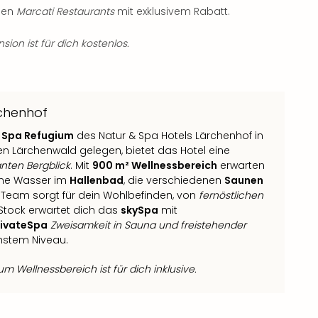
den
Marcati Restaurants
mit exklusivem Rabatt.
ion ist für dich kostenlos.
rchenhof
 Spa Refugium
des Natur & Spa Hotels Lärchenhof in
hen Lärchenwald gelegen, bietet das Hotel eine
nten Bergblick
. Mit
900 m² Wellnessbereich
erwarten
rme Wasser im
Hallenbad
, die verschiedenen
Saunen
-Team sorgt für dein Wohlbefinden, von
fernöstlichen
. Stock erwartet dich das
skySpa
mit
rivateSpa
Zweisamkeit in Sauna und freistehender
chstem Niveau.
 Wellnessbereich ist für dich inklusive.