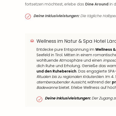
fortsetzen möchtest, erlebe das
Dine Around
in 
Deine Inklusivleistungen:
Die tägliche Halbpens
Wellness im Natur & Spa Hotel Lä
Entdecke pure Entspannung im
Wellness &
Seefeld in Tirol. Mitten in einem romantisc
wohltuende Atmosphäre und einen
imposa
dich Ruhe und Erholung. Genieße das wa
und den Ruhebereich
. Das engagierte SPA
Ritualen bis zu regionalen Kräuterölen
. Im 4
atemberaubender Aussicht
, während der
p
Badewanne
bietet. Erlebe Wellness auf hö
Deine Inklusivleistungen:
Der Zugang zum