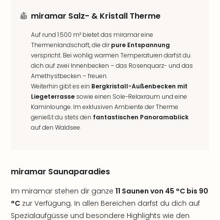
miramar Salz- & Kristall Therme
Auf rund 1.500 m² bietet das miramar eine
Thermenlandschaft, die dir
pure Entspannung
verspricht. Bei wohlig warmen Temperaturen darfst du
dich auf zwei Innenbecken – das Rosenquarz- und das
Amethystbecken – freuen.
Weiterhin gibt es ein
Bergkristall-Außenbecken mit
Liegeterrasse
sowie einen Sole-Relaxraum und eine
Kaminlounge. Im exklusiven Ambiente der Therme
genießt du stets den
fantastischen Panoramablick
auf den Waldsee.
miramar Saunaparadies
Im miramar stehen dir ganze
11 Saunen von 45 °C bis 90
°C
zur Verfügung. In allen Bereichen darfst du dich auf
Spezialaufgüsse und besondere Highlights wie den