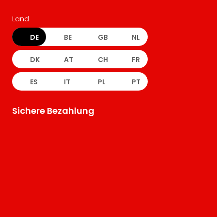
Land
DE
BE
GB
NL
DK
AT
CH
FR
ES
IT
PL
PT
Sichere Bezahlung