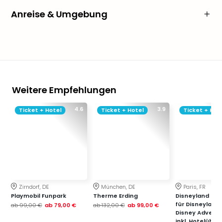
Anreise & Umgebung
Weitere Empfehlungen
4.6
3.9
Ticket + Hotel
Ticket + Hotel
Ticket + Hot
Zirndorf, DE
München, DE
Paris, FR
Playmobil Funpark
Therme Erding
Disneyland Paris
für Disneyland
ab
99,00 €
ab
79,00 €
ab
132,00 €
ab
99,00 €
Disney Advent
inkl. Hotelübe