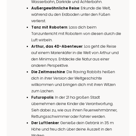
Wasserbahn, Darkride und Achterbahn.
Außergewöhnliche Reise
: Erkunde die Welt,
während du den Erdboden unter den Füßen
verlierst.
Tanz mit Robotern
: Lass dich beim
Tanzunterricht mit Robotern von diesen durch die
Luft wirbeln.
Arthur, das 4D-Abenteuer
: Los geht die Reise
auf einem Marienkäfer in die Welt von Arthur und
den Minimoys. Entdecke die Natur aus einer
anderen Perspektive.
Die Zeitmaschine
: Die Raving Rabbits heißen
dich in ihrer Version der Weltgeschichte
willkommen und bringen dich mit ihren Witzen
zum Lachen.
Futuropolis
: In der 21 ha großen Stadt
übernehmen deine Kinder die Verantwortung.
Sieh dabei zu, wie aus ihnen Feuerwehrmänner,
Rettungsschwimmer oder Fahrer werden.
Der Luftlenker
: Genieße dein Getränk in 35 m
Höhe und freu dich über deine Auszeit in den
Wolken.