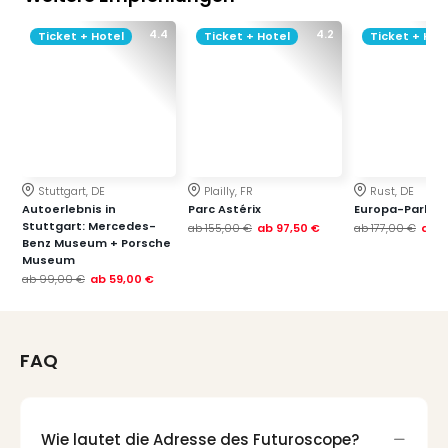
4.4
4.2
Ticket + Hotel
Ticket + Hotel
Ticket + Hot
Stuttgart, DE
Plailly, FR
Rust, DE
Autoerlebnis in
Parc Astérix
Europa-Park
Stuttgart: Mercedes-
ab
155,00 €
ab
97,50 €
ab
177,00 €
ab
1
Benz Museum + Porsche
Museum
ab
99,00 €
ab
59,00 €
FAQ
Wie lautet die Adresse des Futuroscope?