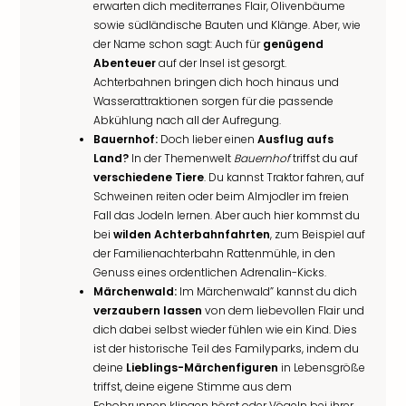
erwarten dich mediterranes Flair, Olivenbäume
sowie südländische Bauten und Klänge. Aber, wie
der Name schon sagt: Auch für
genügend
Abenteuer
auf der Insel ist gesorgt.
Achterbahnen bringen dich hoch hinaus und
Wasserattraktionen sorgen für die passende
Abkühlung nach all der Aufregung.
Bauernhof:
Doch lieber einen
Ausflug aufs
Land?
In der Themenwelt
Bauernhof
triffst du auf
verschiedene Tiere
. Du kannst Traktor fahren, auf
Schweinen reiten oder beim Almjodler im freien
Fall das Jodeln lernen. Aber auch hier kommst du
bei
wilden Achterbahnfahrten
, zum Beispiel auf
der Familienachterbahn Rattenmühle, in den
Genuss eines ordentlichen Adrenalin-Kicks.
Märchenwald:
Im Märchenwald” kannst du dich
verzaubern lassen
von dem liebevollen Flair und
dich dabei selbst wieder fühlen wie ein Kind. Dies
ist der historische Teil des Familyparks, indem du
deine
Lieblings-Märchenfiguren
in Lebensgröße
triffst, deine eigene Stimme aus dem
Echobrunnen klingen hörst oder Vögeln bei ihrer