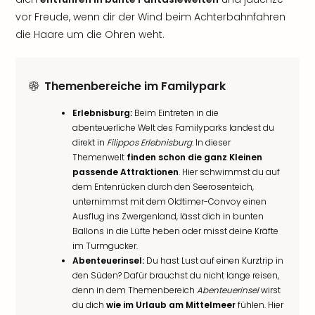
vor Freude, wenn dir der Wind beim Achterbahnfahren
die Haare um die Ohren weht.
Themenbereiche im Familypark
Erlebnisburg:
Beim Eintreten in die
abenteuerliche Welt des Familyparks landest du
direkt in
Filippos Erlebnisburg
. In dieser
Themenwelt
finden schon die ganz Kleinen
passende Attraktionen
. Hier schwimmst du auf
dem Entenrücken durch den Seerosenteich,
unternimmst mit dem Oldtimer-Convoy einen
Ausflug ins Zwergenland, lässt dich in bunten
Ballons in die Lüfte heben oder misst deine Kräfte
im Turmgucker.
Abenteuerinsel:
Du hast Lust auf einen Kurztrip in
den Süden? Dafür brauchst du nicht lange reisen,
denn in dem Themenbereich
Abenteuerinsel
wirst
du dich
wie im Urlaub am Mittelmeer
fühlen. Hier