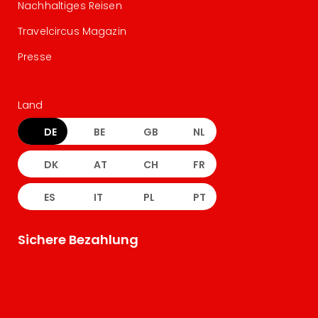
Nachhaltiges Reisen
Travelcircus Magazin
Presse
Land
DE
BE
GB
NL
DK
AT
CH
FR
ES
IT
PL
PT
Sichere Bezahlung