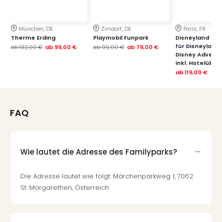
München, DE
Zirndorf, DE
Paris, FR
Therme Erding
Playmobil Funpark
Disneyland Paris
für Disneyland
ab
132,00 €
ab
99,00 €
ab
99,00 €
ab
79,00 €
Disney Advent
inkl. Hotelübe
ab
119,00 €
FAQ
Wie lautet die Adresse des Familyparks?
Die Adresse lautet wie folgt: Märchenparkweg 1, 7062
St. Margarethen, Österreich