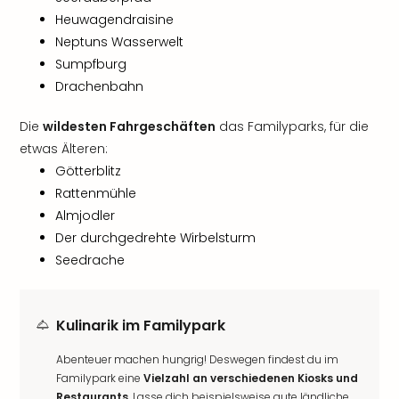
Heuwagendraisine
Neptuns Wasserwelt
Sumpfburg
Drachenbahn
Die
wildesten Fahrgeschäften
das Familyparks, für die
etwas Älteren:
Götterblitz
Rattenmühle
Almjodler
Der durchgedrehte Wirbelsturm
Seedrache
Kulinarik im Familypark
Abenteuer machen hungrig! Deswegen findest du im
Familypark eine
Vielzahl an verschiedenen Kiosks und
Restaurants
. Lasse dich beispielsweise gute ländliche