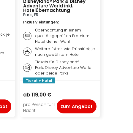
Disneyland® Park & Disney
Das Musica
Adventure World inkl.
Wien, AT
Hotelübernachtung
Inklusivleis
Paris, FR
Übern
Inklusivleistungen
:
Hotel 
Übernachtung in einem
ck, je
Frühst
qualitätsgeprüften Premium
nach 
Hotel deiner Wahl
Ticket
Weitere Extras wie Frühstück, je
um
Biest 
nach gewähltem Hotel
Theat
Tickets für Disneyland®
Park, Disney Adventure World
oder beide Parks
Ticket + Hotel
Ticket + Ho
217,00 €
ab
119,00 €
ab
173,50
pro Person für 1
pro Person f
bot
zum Angebot
Nacht
Nacht