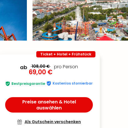
Ticket + Hotel + Frühstück
108,00 €
pro Person
ab
69,00 €
Kostenlos stornierbar
Bestpreisgarantie
Preise ansehen & Hotel
auswählen
Als Gutschein verschenken