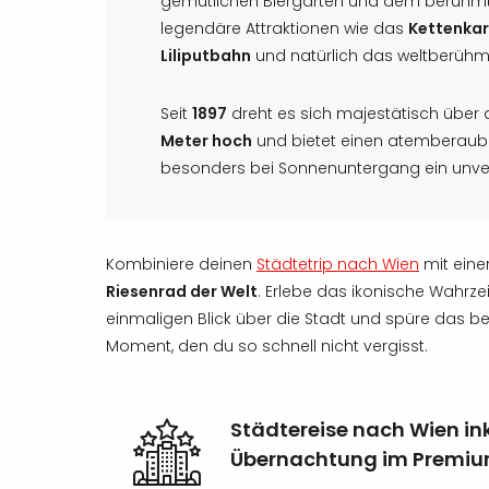
gemütlichen Biergärten und dem berühmte
legendäre Attraktionen wie das
Kettenkar
Liliputbahn
und natürlich das weltberühm
Seit
1897
dreht es sich majestätisch über 
Meter hoch
und bietet einen atemberaube
besonders bei Sonnenuntergang ein unve
Kombiniere deinen
Städtetrip nach Wien
mit eine
Riesenrad der Welt
. Erlebe das ikonische Wahrz
einmaligen Blick über die Stadt und spüre das b
Moment, den du so schnell nicht vergisst.
Städtereise nach Wien ink
Übernachtung im Premiu