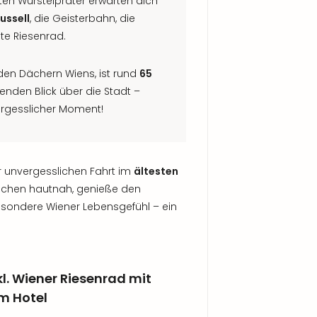
n Wurstelprater erwarten dich
ussell
, die Geisterbahn, die
te Riesenrad.
den Dächern Wiens, ist rund
65
nden Blick über die Stadt –
rgesslicher Moment!
r unvergesslichen Fahrt im
ältesten
eichen hautnah, genieße den
esondere Wiener Lebensgefühl – ein
l. Wiener Riesenrad mit
m Hotel