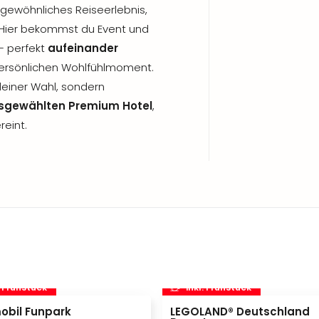
rgewöhnliches Reiseerlebnis,
p! Hier bekommst du Event und
 – perfekt
aufeinander
persönlichen Wohlfühlmoment.
deiner Wahl, sondern
sgewählten Premium Hotel
,
reint.
. Frühstück
inkl. Frühstück
obil Funpark
LEGOLAND® Deutschland