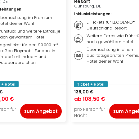
Resort
f, DE
Günzburg, DE
vleistungen
:
Inklusivleistungen
:
bernachtung im Premium
E-Tickets für LEGOLAND®
otel deiner Wahl
Deutschland Resort
rühstück und weitere Extras, je
Weitere Extras wie Frühstü
ach gewähltem Hotel
nach gewähltem Hotel
agesticket für den 90.000 m²
Übernachtung in einem
roßen Playmobil Funpark in
qualitätsgeprüften Premi
irndorf mit Indoor- und
Hotel deiner Wahl
utdoorbereichen
 + Hotel
Ticket + Hotel
 €
138,00 €
,00 €
ab
108,50 €
son für 1
pro Person für 1
zum Angebot
zum Ange
Nacht