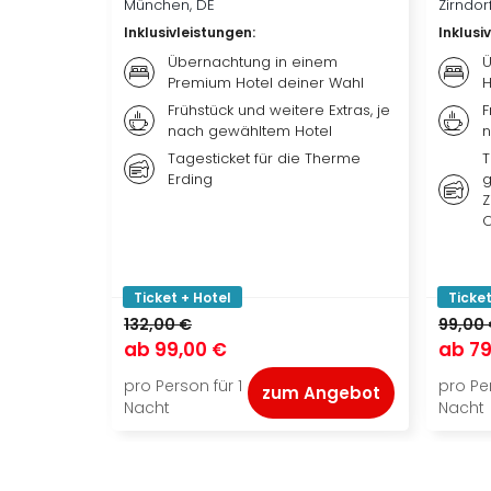
München, DE
Zirndor
Inklusivleistungen
:
Inklusi
Übernachtung in einem
Ü
Premium Hotel deiner Wahl
H
Frühstück und weitere Extras, je
F
nach gewähltem Hotel
n
Tagesticket für die Therme
T
Erding
g
Z
O
Ticket + Hotel
Ticket
132,00 €
99,00
ab
99,00 €
ab
79
pro Person für 1
pro Per
zum Angebot
Nacht
Nacht