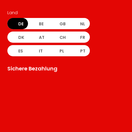
Land
DE
BE
GB
NL
DK
AT
CH
FR
ES
IT
PL
PT
Sichere Bezahlung