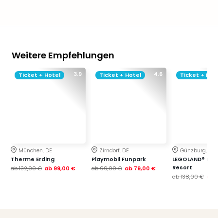
Weitere Empfehlungen
3.9
4.6
Ticket + Hotel
Ticket + Hotel
Ticket + Hot
München, DE
Zirndorf, DE
Günzburg, DE
Therme Erding
Playmobil Funpark
LEGOLAND® Deu
Resort
ab
132,00 €
ab
99,00 €
ab
99,00 €
ab
79,00 €
ab
138,00 €
ab