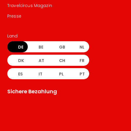
Travelcircus Magazin
Presse
Land
DE
BE
GB
NL
DK
AT
CH
FR
ES
IT
PL
PT
Sichere Bezahlung