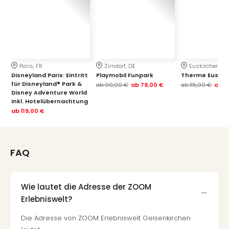
Paris, FR
Zirndorf, DE
Euskirchen, DE
Disneyland Paris: Eintritt
Playmobil Funpark
Therme Euskir
für Disneyland® Park &
ab
99,00 €
ab
79,00 €
ab
115,00 €
ab
7
Disney Adventure World
inkl. Hotelübernachtung
ab
119,00 €
FAQ
Wie lautet die Adresse der ZOOM
Erlebniswelt?
Die Adresse von ZOOM Erlebniswelt Gelsenkirchen