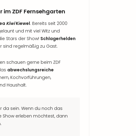
hr im ZDF Fernsehgarten
rea
Kiwi
Kiewel
. Bereits seit 2000
elaunt und mit viel Witz und
die Stars der Show!
Schlagerhelden
r sind regelmäßig zu Gast.
nnen schauen gerne beim ZDF
 das
abwechslungsreiche
mern, Kochvorführungen,
nd Haushalt.
üher da sein. Wenn du noch das
ve Show erleben möchtest, dann
.