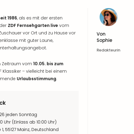
seit 1986
, als es mit der ersten
 der
ZDF Fernsehgarten live
vom
uschauer vor Ort und zu Hause vor
Von
Sophie
enklasse mit guter Laune,
 Unterhaltungsangebot.
Redakteurin
 im Zeitraum vom
10.05. bis zum
Klassiker – vielleicht bei einem
kommende
Urlaubsstimmung
.
ick
2026 jeden Sonntag
10 Uhr (Einlass ab 10:00 Uhr)
1, 55127 Mainz, Deutschland