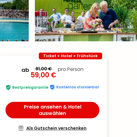
Ticket + Hotel + Frühstück
91,00 €
pro Person
ab
59,00 €
Kostenlos stornierbar
Bestpreisgarantie
Preise ansehen & Hotel
auswählen
Als Gutschein verschenken