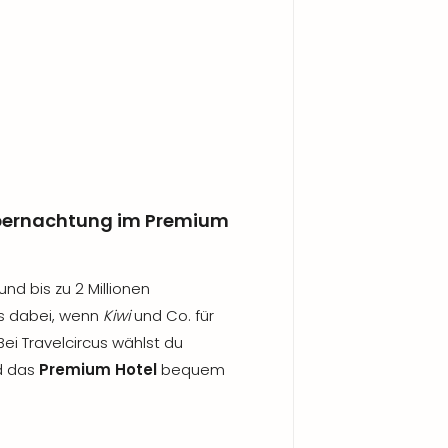
Übernachtung im Premium
und bis zu 2 Millionen
s dabei, wenn
Kiwi
und Co. für
i Travelcircus wählst du
d das
Premium Hotel
bequem