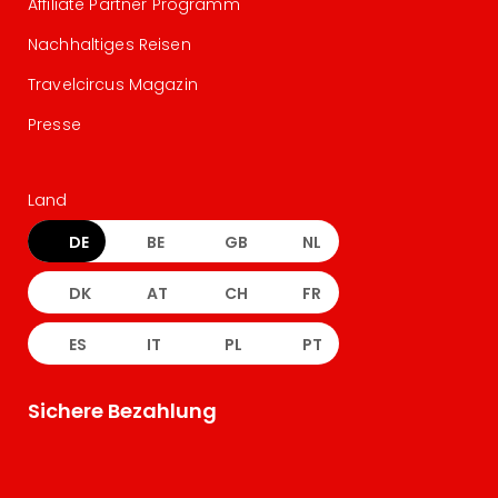
Affiliate Partner Programm
Nachhaltiges Reisen
Travelcircus Magazin
Presse
Land
DE
BE
GB
NL
DK
AT
CH
FR
ES
IT
PL
PT
Sichere Bezahlung