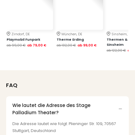
Zirndorf, DE
München, DE
Sinsheim, DE
Playmobil Funpark
Therme Erding
Thermen & Bad
Sinsheim
ab
99,00 €
ab
79,00 €
ab
132,00 €
ab
99,00 €
ab
122,00 €
ab
FAQ
Wie lautet die Adresse des Stage
Palladium Theater?
Die Adresse lautet wie folgt: Plieninger Str. 109, 70567
Stuttgart, Deutschland