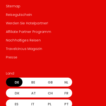
Sitemap
Reisegutschein
Werden Sie Hotelpartner!
Affiliate Partner Programm
Nachhaltiges Reisen
Travelcircus Magazin
Presse
Land
DE
BE
GB
NL
DK
AT
CH
FR
ES
IT
PL
PT