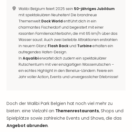
Walibi Belgium feiert 2025 sein
50-jähriges Jubiläum
mit spektakulären Neuheiten! Die brandneue
Themenwelt
Dock World
entführt dich in ein
charmantes Fischerdorf und begeistert mit einer
rasanten Familienachterbahn, die mit 65 km/h über das
Wasser saust. Auch zwei beliebte Attraktionen erstrahlen
in neuem Glanz:
Flash Back
und
Turbine
erhalten ein
aufregendes Hafen-Design.
In
Aqualibi
erwartet dich zudem ein spektakulärer
Rutschenturm mit vier einzigartigen Wasserrutschen –
ein echtes Highlight in den Benelux-Ländern. Feiere ein
Jahr voller Action, Events und unvergesslicher Erlebnisse!
Doch der Walibi Park Belgien hat noch viel mehr zu
bieten: eine Vielzahl an
Themenrestaurants
, Shops und
Spielplätze sowie zahlreiche Events und Shows, die das
Angebot abrunden
.