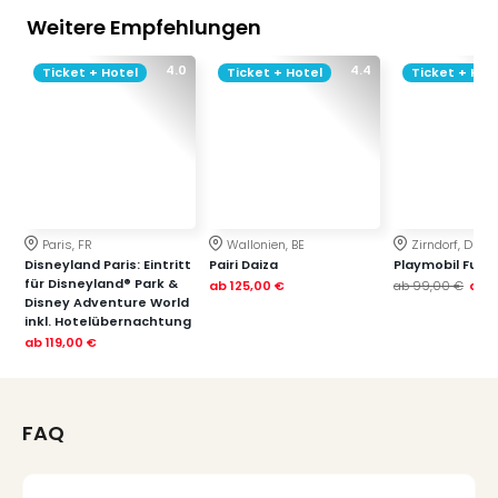
Weitere Empfehlungen
4.0
4.4
Ticket + Hotel
Ticket + Hotel
Ticket + Hot
Paris, FR
Wallonien, BE
Zirndorf, DE
Disneyland Paris: Eintritt
Pairi Daiza
Playmobil Funp
für Disneyland® Park &
ab
125,00 €
ab
99,00 €
ab
7
Disney Adventure World
inkl. Hotelübernachtung
ab
119,00 €
FAQ