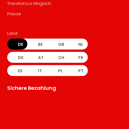
Travelcircus Magazin
Presse
Land
DE
BE
GB
NL
DK
AT
CH
FR
ES
IT
PL
PT
Sichere Bezahlung