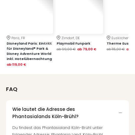
Paris, FR
Zirndorf, DE
Euskirchen, DE
Disneyland Paris: Eintritt
Playmobil Funpark
Therme Euskir
für Disneyland® Park &
ab
99,00 €
ab
79,00 €
ab
115,00 €
ab
7
Disney Adventure World
inkl. Hotelübernachtung
ab
119,00 €
FAQ
Wie lautet die Adresse des
Phantasialands Köln-Brühl?
Du findest das Phantasialand Köln-Brühl unter
folgender Adresse: Phantasia Land, Köln-Brühl,