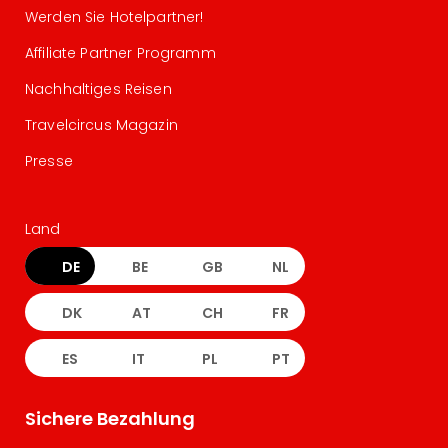
Werden Sie Hotelpartner!
Affiliate Partner Programm
Nachhaltiges Reisen
Travelcircus Magazin
Presse
Land
DE
BE
GB
NL
DK
AT
CH
FR
ES
IT
PL
PT
Sichere Bezahlung