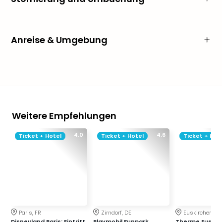
Anreise & Umgebung
Weitere Empfehlungen
4.0
4.6
Ticket + Hotel
Ticket + Hotel
Ticket + Hot
Paris, FR
Zirndorf, DE
Euskirchen, DE
Disneyland Paris: Eintritt
Playmobil Funpark
Therme Euskir