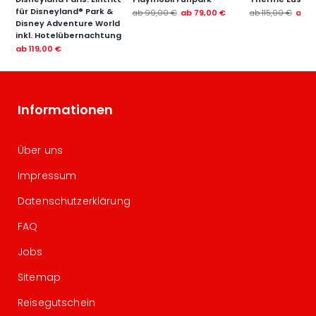
für Disneyland® Park &
ab
99,00 €
ab
79,00 €
ab
115,00 €
ab
7
Disney Adventure World
inkl. Hotelübernachtung
ab
119,00 €
Informationen
Über uns
Impressum
Datenschutzerklärung
FAQ
Jobs
Sitemap
Reisegutschein