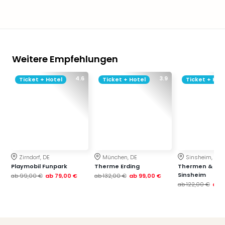
Weitere Empfehlungen
4.6
3.9
Ticket + Hotel
Ticket + Hotel
Ticket + Hot
Zirndorf, DE
München, DE
Sinsheim, DE
Playmobil Funpark
Therme Erding
Thermen & Bad
Sinsheim
ab
99,00 €
ab
79,00 €
ab
132,00 €
ab
99,00 €
ab
122,00 €
ab