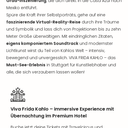
Grad-Inszenierung
, die dich direkt in die Casa Azul nach
Mexiko entführt.
Spüre die Kraft ihrer Selbstporträts, gehe auf eine
faszinierende Virtual-Reality-Reise
durch ihre Träume
und Symbolik und lass dich von Projektionen bis zu zehn
Meter Größe überwältigen. Mit eindringlichen Zitaten,
eigens komponiertem Soundtrack
und modernster
Lichtkunst wirst du Teil von Kahlos Welt – intensiv,
bewegend und unvergesslich. VIVA FRIDA KAHLO – das
Must-See-Erlebnis
in Stuttgart für Kunstliebhaber und
alle, die sich verzaubern lassen wollen!
Viva Frida Kahlo – immersive Experience mit
Übernachtung im Premium Hotel
Buche jetzt deine Tickets mit Travelcircus und