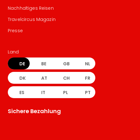
Nachhaltiges Reisen
Travelcircus Magazin
Presse
Land
DE
BE
GB
NL
DK
AT
CH
FR
ES
IT
PL
PT
Sichere Bezahlung