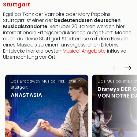
Stuttgart
Egal ob Tanz der Vampire oder Mary Poppins –
Stuttgart ist einer der
bedeutendsten deutschen
Musicalstandorte
. Seit über 20 Jahren werden hier
internationale Erfolgsproduktionen aufgeführt. Mache
auch du deine Stuttgart Städtereise mit dem Besuch
eines Musicals zu einem unvergesslichen Erlebnis.
Entdecke hier die besten
Musical Angebote
inklusive
Übernachtung vor Ort.
Das Broadway Musical inkl. Hotel in
Das Musical inkl. Hot
Stuttgart
Disneys DER 
ANASTASIA
VON NOTRE D