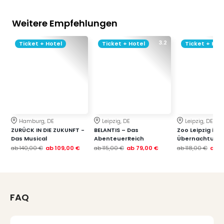
Weitere Empfehlungen
3.2
Ticket + Hotel
Ticket + Hotel
Ticket + Hot
Hamburg, DE
Leipzig, DE
Leipzig, DE
ZURÜCK IN DIE ZUKUNFT -
BELANTIS – Das
Zoo Leipzig inkl.
Das Musical
AbenteuerReich
Übernachtung 
ab
140,00 €
ab
109,00 €
ab
115,00 €
ab
79,00 €
ab
118,00 €
ab
7
FAQ