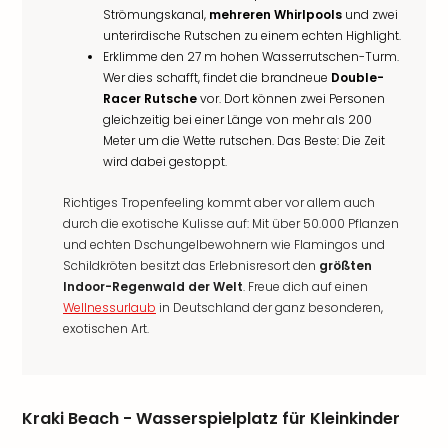
Strömungskanal,
mehreren Whirlpools
und zwei
unterirdische Rutschen zu einem echten Highlight.
Erklimme den 27 m hohen Wasserrutschen-Turm.
Wer dies schafft, findet die brandneue
Double-
Racer Rutsche
vor. Dort können zwei Personen
gleichzeitig bei einer Länge von mehr als 200
Meter um die Wette rutschen. Das Beste: Die Zeit
wird dabei gestoppt.
Richtiges Tropenfeeling kommt aber vor allem auch
durch die exotische Kulisse auf: Mit über 50.000 Pflanzen
und echten Dschungelbewohnern wie Flamingos und
Schildkröten besitzt das Erlebnisresort den
größten
Indoor-Regenwald der Welt
. Freue dich auf einen
Wellnessurlaub
in Deutschland der ganz besonderen,
exotischen Art.
Kraki Beach - Wasserspielplatz für Kleinkinder