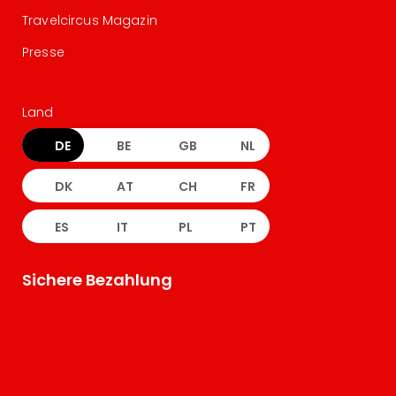
Travelcircus Magazin
Presse
Land
DE
BE
GB
NL
DK
AT
CH
FR
ES
IT
PL
PT
Sichere Bezahlung