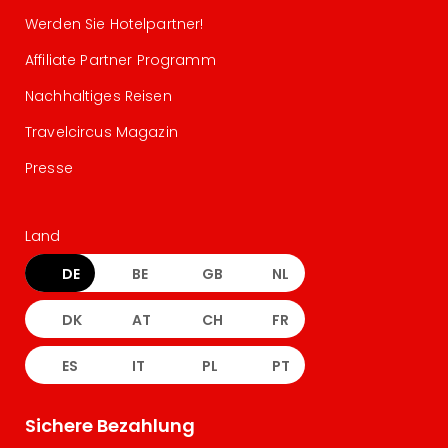
Werden Sie Hotelpartner!
Affiliate Partner Programm
Nachhaltiges Reisen
Travelcircus Magazin
Presse
Land
DE
BE
GB
NL
DK
AT
CH
FR
ES
IT
PL
PT
Sichere Bezahlung