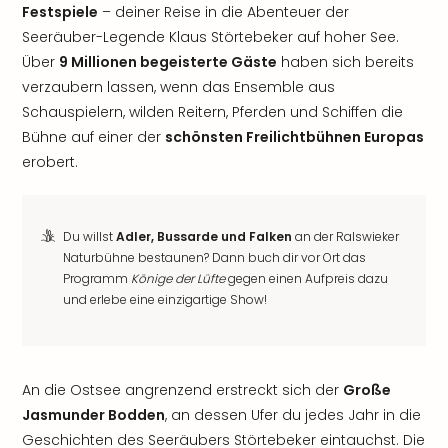
Festspiele
– deiner Reise in die Abenteuer der
Seeräuber-Legende Klaus Störtebeker auf hoher See.
Über
9 Millionen begeisterte Gäste
haben sich bereits
verzaubern lassen, wenn das Ensemble aus
Schauspielern, wilden Reitern, Pferden und Schiffen die
Bühne auf einer der
schönsten Freilichtbühnen Europas
erobert.
Du willst
Adler, Bussarde und Falken
an der Ralswieker
Naturbühne bestaunen? Dann buch dir vor Ort das
Programm
Könige der Lüfte
gegen einen Aufpreis dazu
und erlebe eine einzigartige Show!
An die Ostsee angrenzend erstreckt sich der
Große
Jasmunder Bodden
, an dessen Ufer du jedes Jahr in die
Geschichten des Seeräubers Störtebeker eintauchst. Die