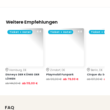
Weitere Empfehlungen
4.4
4.6
Ticket + Hotel
Ticket + Hotel
Ticket + Hot
Hamburg, DE
Zirndorf, DE
Berlin, DE
Disneys DER KÖNIG DER
Playmobil Funpark
Cirque du Soleil
LÖWEN
ab
99,00 €
ab
79,00 €
ab
137,00 €
ab
1
ab
144,00 €
ab
115,00 €
FAQ