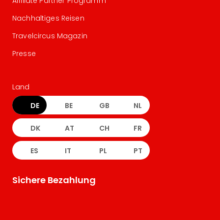
Affiliate Partner Programm
Nachhaltiges Reisen
Travelcircus Magazin
Presse
Land
DE
BE
GB
NL
DK
AT
CH
FR
ES
IT
PL
PT
Sichere Bezahlung