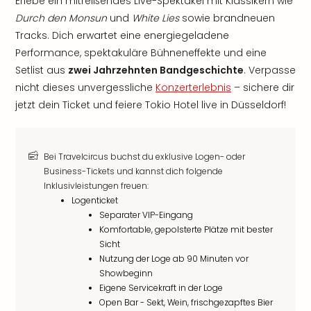
Erlebe ein mitreißendes Live-Spektakel mit Klassikern wie
Durch den Monsun
und
White Lies
sowie brandneuen
Tracks. Dich erwartet eine energiegeladene
Performance, spektakuläre Bühneneffekte und eine
Setlist aus
zwei Jahrzehnten Bandgeschichte
. Verpasse
nicht dieses unvergessliche
Konzerterlebnis
– sichere dir
jetzt dein Ticket und feiere Tokio Hotel live in Düsseldorf!
Bei Travelcircus buchst du exklusive Logen- oder
Business-Tickets und kannst dich folgende
Inklusivleistungen freuen:
Logenticket
Separater VIP-Eingang
Komfortable, gepolsterte Plätze mit bester
Sicht
Nutzung der Loge ab 90 Minuten vor
Showbeginn
Eigene Servicekraft in der Loge
Open Bar - Sekt, Wein, frischgezapftes Bier