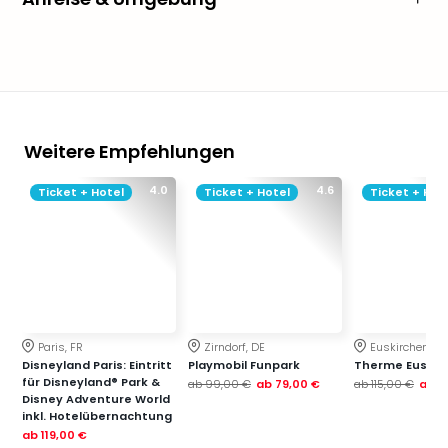
Weitere Empfehlungen
4.0
4.6
Ticket + Hotel
Ticket + Hotel
Ticket + Hot
Paris, FR
Zirndorf, DE
Euskirchen, DE
Disneyland Paris: Eintritt
Playmobil Funpark
Therme Euskir
für Disneyland® Park &
ab
99,00 €
ab
79,00 €
ab
115,00 €
ab
7
Disney Adventure World
inkl. Hotelübernachtung
ab
119,00 €