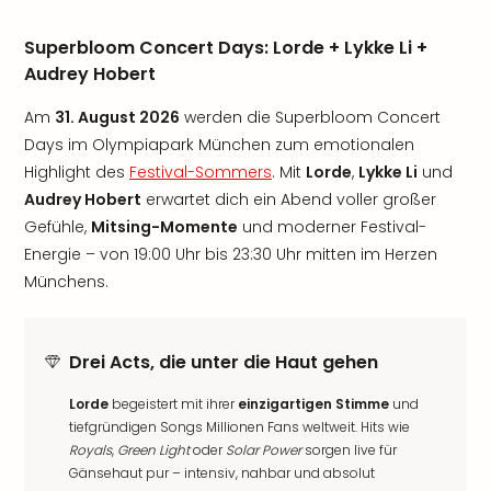
Superbloom Concert Days: Lorde + Lykke Li +
Audrey Hobert
Am
31. August 2026
werden die Superbloom Concert
Days im Olympiapark München zum emotionalen
Highlight des
Festival-Sommers
. Mit
Lorde
,
Lykke Li
und
Audrey Hobert
erwartet dich ein Abend voller großer
Gefühle,
Mitsing-Momente
und moderner Festival-
Energie – von 19:00 Uhr bis 23:30 Uhr mitten im Herzen
Münchens.
Drei Acts, die unter die Haut gehen
Lorde
begeistert mit ihrer
einzigartigen Stimme
und
tiefgründigen Songs Millionen Fans weltweit. Hits wie
Royals
,
Green Light
oder
Solar Power
sorgen live für
Gänsehaut pur – intensiv, nahbar und absolut