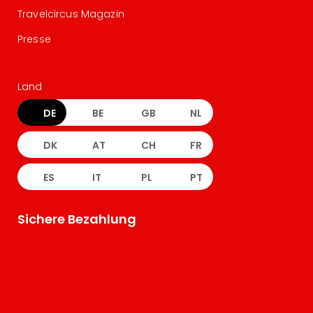
Travelcircus Magazin
Presse
Land
DE
BE
GB
NL
DK
AT
CH
FR
ES
IT
PL
PT
Sichere Bezahlung