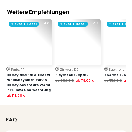
Weitere Empfehlungen
4.0
4.6
Ticket + Hotel
Ticket + Hotel
Ticket + Hot
Paris, FR
Zirndorf, DE
Euskirchen, DE
Disneyland Paris: Eintritt
Playmobil Funpark
Therme Euskir
für Disneyland® Park &
ab
99,00 €
ab
79,00 €
ab
115,00 €
ab
7
Disney Adventure World
inkl. Hotelübernachtung
ab
119,00 €
FAQ