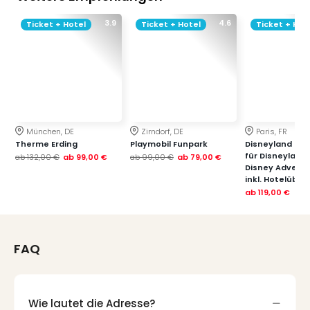
3.9
4.6
Ticket + Hotel
Ticket + Hotel
Ticket + Hot
München, DE
Zirndorf, DE
Paris, FR
Therme Erding
Playmobil Funpark
Disneyland Paris
für Disneyland
ab
132,00 €
ab
99,00 €
ab
99,00 €
ab
79,00 €
Disney Advent
inkl. Hotelübe
ab
119,00 €
FAQ
Wie lautet die Adresse?