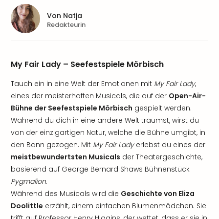
Von
Natja
Redakteurin
My Fair Lady – Seefestspiele Mörbisch
Tauch ein in eine Welt der Emotionen mit
My Fair Lady
,
eines der meisterhaften Musicals, die auf der
Open-Air-
Bühne der Seefestspiele Mörbisch
gespielt werden.
Während du dich in eine andere Welt träumst, wirst du
von der einzigartigen Natur, welche die Bühne umgibt, in
den Bann gezogen. Mit
My Fair Lady
erlebst du eines der
meistbewundertsten Musicals
der Theatergeschichte,
basierend auf George Bernard Shaws Bühnenstück
Pygmalion
.
Während des Musicals wird die
Geschichte von Eliza
Doolittle
erzählt, einem einfachen Blumenmädchen. Sie
trifft auf Professor Henry Higgins, der wettet, dass er sie in