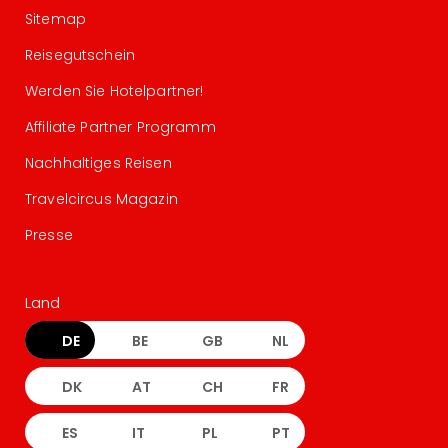
Sitemap
Reisegutschein
Werden Sie Hotelpartner!
Affiliate Partner Programm
Nachhaltiges Reisen
Travelcircus Magazin
Presse
Land
DE
BE
GB
NL
DK
AT
CH
FR
ES
IT
PL
PT