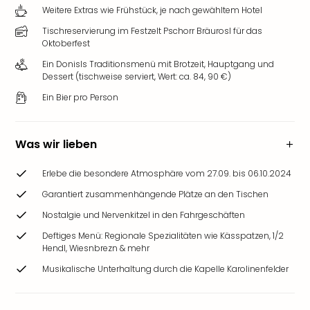
Weitere Extras wie Frühstück, je nach gewähltem Hotel
Tischreservierung im Festzelt Pschorr Bräurosl für das
Oktoberfest
Ein Donisls Traditionsmenü mit Brotzeit, Hauptgang und
Dessert (tischweise serviert, Wert: ca. 84, 90 €)
Ein Bier pro Person
Was wir lieben
Erlebe die besondere Atmosphäre vom 27.09. bis 06.10.2024
Garantiert zusammenhängende Plätze an den Tischen
Nostalgie und Nervenkitzel in den Fahrgeschäften
Deftiges Menü: Regionale Spezialitäten wie Kässpatzen, 1/2
Hendl, Wiesnbrezn & mehr
Musikalische Unterhaltung durch die Kapelle Karolinenfelder