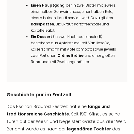
Einen Hauptgang
, der in zwei Bräter mit jeweils
einer halben Schweinshaxe, einer halben Ente,
einem halben Hendl serviert wird. Dazu gibt es
Kässpatzen
, Blaukraut, Kartoffelknödel und
Kartoffelsalat.
Ein Dessert
(in zwei Nachspeisenreindl)
bestehend aus Apfelstrudel mit Vanillesoße,
Kaiserschmarrn mit Apfelkompott sowie jeweils
zwei Portionen
Crème Brûlée
und einer großen
Rohrnudel mit Zwetschgenröster.
Geschichte pur im Festzelt
Das Pschorr Bräurosl Festzelt hat eine
lange und
traditionsreiche Geschichte
. Seit 1901 öffnet es seine
Türen auf der Wiesn und begeistert Gäste aus aller Welt.
Benannt wurde es nach der
legendären Tochter
des