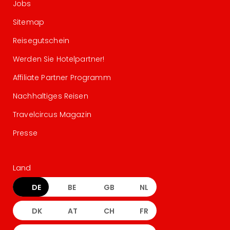
Jobs
Sitemap
Reisegutschein
Werden Sie Hotelpartner!
Affiliate Partner Programm
Nachhaltiges Reisen
Travelcircus Magazin
Presse
Land
DE
BE
GB
NL
DK
AT
CH
FR