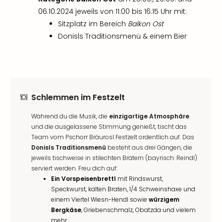
06.10.2024 jeweils von 11:00 bis 16:15 Uhr mit:
Sitzplatz im Bereich
Balkon Ost
Donisls Traditionsmenü & einem Bier
Schlemmen im Festzelt
Während du die Musik, die
einzigartige Atmosphäre
und die ausgelassene Stimmung genießt, tischt das
Team vom Pschorr Bräurosl Festzelt ordentlich auf. Das
Donisls Traditionsmenü
besteht aus drei Gängen, die
jeweils tischweise in stilechten Brätern (bayrisch: Reindl)
serviert werden. Freu dich auf:
Ein Vorspeisenbrettl
mit Rindswurst,
Speckwurst, kalten Braten, 1/4 Schweinshaxe und
einem Viertel Wiesn-Hendl sowie
würzigem
Bergkäse
, Griebenschmalz, Obatzda und vielem
mehr.