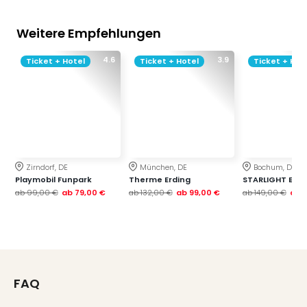
Weitere Empfehlungen
4.6
3.9
Ticket + Hotel
Ticket + Hotel
Ticket + Hot
Zirndorf, DE
München, DE
Bochum, DE
Playmobil Funpark
Therme Erding
STARLIGHT EXP
ab
99,00 €
ab
79,00 €
ab
132,00 €
ab
99,00 €
ab
149,00 €
ab
1
FAQ