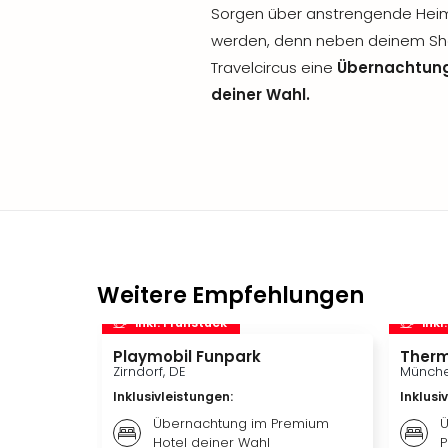
Sorgen über anstrengende Hei
werden, denn neben deinem Sho
Travelcircus eine
Übernachtung
deiner Wahl.
Weitere Empfehlungen
inkl. Frühstück
inkl
Playmobil Funpark
Therm
Zirndorf, DE
Münche
Inklusivleistungen
:
Inklusi
Übernachtung im Premium
Ü
Hotel deiner Wahl
P