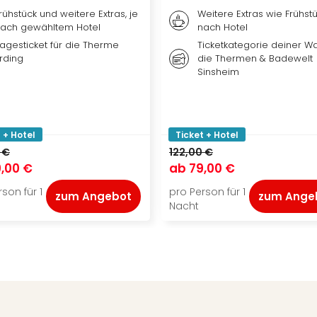
rühstück und weitere Extras, je
Weitere Extras wie Frühstü
ach gewähltem Hotel
nach Hotel
agesticket für die Therme
Ticketkategorie deiner Wa
rding
die Thermen & Badewelt
Sinsheim
 + Hotel
Ticket + Hotel
 €
122,00 €
,00 €
ab
79,00 €
son für 1
pro Person für 1
zum Angebot
zum Ange
Nacht