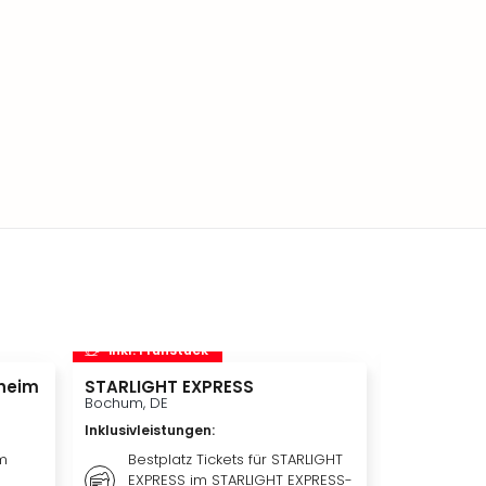
inkl. Frühstück
inkl. Frü
heim
STARLIGHT EXPRESS
Disneyland 
Disneylan
Bochum, DE
Adventure 
Inklusivleistungen
:
Hotelübe
Paris, FR
m
Bestplatz Tickets für STARLIGHT
EXPRESS im STARLIGHT EXPRESS-
Inklusivleis