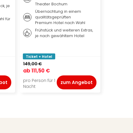
Theater Bochum
ck, je
Übern
Übernachtung in einem
qualit
qualitätsgeprüften
Hotel 
hl für
Premium Hotel nach Wahl
Weiter
Frühstück und weiteren Extras,
nach 
je nach gewähltem Hotel
Ticket
Park, 
oder b
Ticket + Hotel
Ticket + Ho
149,00 €
ab
111,50 €
ab
119,00
pro Person für 1
pro Person f
bot
zum Angebot
Nacht
Nacht