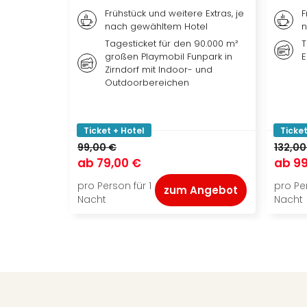
Frühstück und weitere Extras, je
F
nach gewähltem Hotel
n
Tagesticket für den 90.000 m²
T
großen Playmobil Funpark in
E
Zirndorf mit Indoor- und
Outdoorbereichen
Ticket + Hotel
Ticket
99,00 €
132,00
ab
79,00 €
ab
99
pro Person für 1
pro Per
zum Angebot
Nacht
Nacht