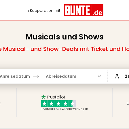
in Kooperation mit
Musicals und Shows
Musical- und Show-Deals mit Ticket und Ho
Anreisedatum
Abreisedatum
2
Trustpilot
e
D
TrustScore 4.7 | 12,478
Bewertungen