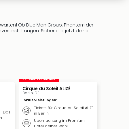
h warten! Ob Blue Man Group, Phantom der
veranstaltungen. Sichere dir jetzt deine
inkl. Frühstück
inkl. Frü
Cirque du Soleil ALIZÉ
Disneys DI
Musical in
Berlin, DE
Stuttgart, DE
Inklusivleistungen
:
Inklusivleis
Tickets für Cirque du Soleil ALIZÉ
 – Das
Übern
in Berlin
in
Premiu
Übernachtung im Premium
Stuttga
Hotel deiner Wahl