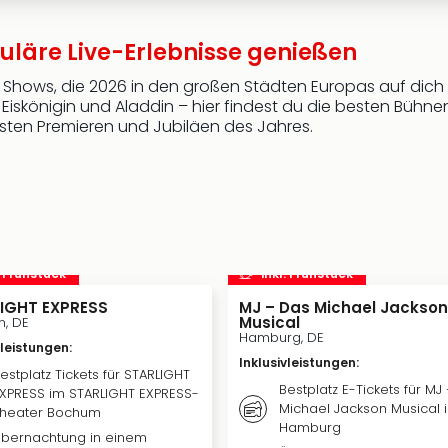
uläre Live-Erlebnisse genießen
d Shows, die 2026 in den großen Städten Europas auf dic
Eiskönigin und Aladdin – hier findest du die besten Bühnen
sten Premieren und Jubiläen des Jahres.
. Frühstück
inkl. Frühstück
IGHT EXPRESS
MJ – Das Michael Jackson
Musical
, DE
Hamburg, DE
vleistungen
:
Inklusivleistungen
:
estplatz Tickets für STARLIGHT
Bestplatz E-Tickets für MJ
XPRESS im STARLIGHT EXPRESS-
Michael Jackson Musical 
heater Bochum
Hamburg
bernachtung in einem