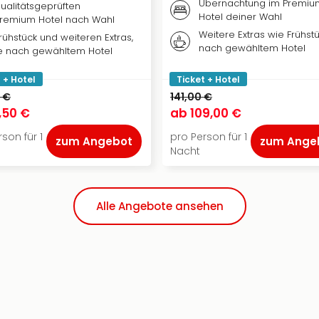
Übernachtung im Premiu
ualitätsgeprüften
Hotel deiner Wahl
remium Hotel nach Wahl
Weitere Extras wie Frühstü
rühstück und weiteren Extras,
nach gewähltem Hotel
e nach gewähltem Hotel
 + Hotel
Ticket + Hotel
 €
141,00 €
1,50 €
ab
109,00 €
son für 1
pro Person für 1
zum Angebot
zum Ange
Nacht
Alle Angebote ansehen