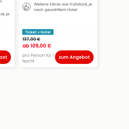
m
Weiter
Weitere Extras wie Frühstück, je
nach 
nach gewähltem Hotel
ck, je
Eintrit
EISKÖN
Stuttga
Ticket + Hotel
Ticket + Ho
137,00 €
125,00 €
ab
109,00 €
ab
95,00
pro Person für 1
pro Person f
bot
zum Angebot
Nacht
Nacht