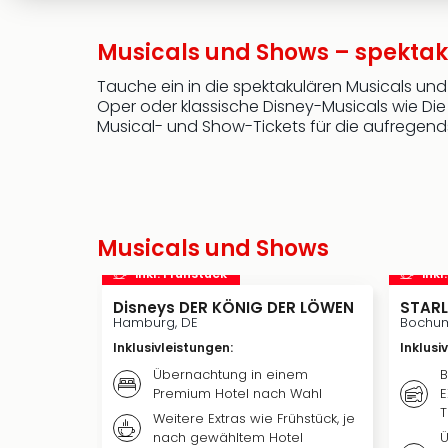
Musicals und Shows – spektak
Tauche ein in die spektakulären Musicals un
Oper oder klassische Disney-Musicals wie Die 
Musical- und Show-Tickets für die aufregend
Musicals und Shows
inkl. Frühstück
inkl
Disneys DER KÖNIG DER LÖWEN
STARL
Hamburg, DE
Bochum
Inklusivleistungen
:
Inklusi
Übernachtung in einem
B
Premium Hotel nach Wahl
E
T
Weitere Extras wie Frühstück, je
nach gewähltem Hotel
Ü