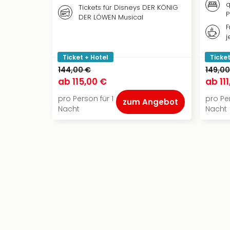
q
Tickets für Disneys DER KÖNIG
P
DER LÖWEN Musical
F
j
Ticket + Hotel
Ticket
144,00 €
149,00
ab
115,00 €
ab
11
pro Person für 1
pro Per
zum Angebot
Nacht
Nacht