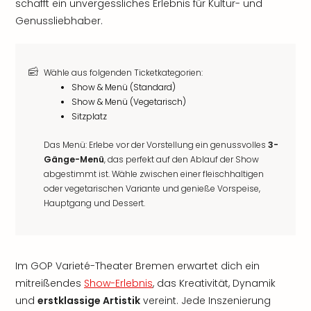
schafft ein unvergessliches Erlebnis für Kultur- und
Genussliebhaber.
Wähle aus folgenden Ticketkategorien:
Show & Menü (Standard)
Show & Menü (Vegetarisch)
Sitzplatz
Das Menü: Erlebe vor der Vorstellung ein genussvolles
3-
Gänge-Menü
, das perfekt auf den Ablauf der Show
abgestimmt ist. Wähle zwischen einer fleischhaltigen
oder vegetarischen Variante und genieße Vorspeise,
Hauptgang und Dessert.
Im GOP Varieté-Theater Bremen erwartet dich ein
mitreißendes
Show-Erlebnis
, das Kreativität, Dynamik
und
erstklassige Artistik
vereint. Jede Inszenierung