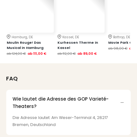
Hamburg, DE
Kassel, DE
Bottrop, DE
Moulin Rouge! Das
Kurhessen Therme in
Movie Park Ge
Musical in Hamburg
Kassel
ab
98,00 €
ab
7
ab
124,00 €
ab
111,00 €
ab
112,00 €
ab
89,00 €
FAQ
Wie lautet die Adresse des GOP Varieté-
Theaters?
Die Adresse lautet: Am Weser-Terminal 4, 28217
Bremen, Deutschland