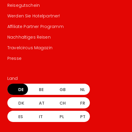
Reisegutschein
Werden Sie Hotelpartner!
Affiliate Partner Programm
Nachhaltiges Reisen
Travelcircus Magazin
Presse
Land
DE
BE
GB
NL
DK
AT
CH
FR
ES
IT
PL
PT