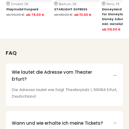
Zirndorf, DE
Bochum, DE
Paris, FR
Playmobil Funpark
STARLIGHT EXPRESS
Disneyland Paris
für Disneyland
ab
99,00 €
ab
79,00 €
ab
149,00 €
ab
111,50 €
Disney Advent
inkl. Hotelübe
ab
119,00 €
FAQ
Wie lautet die Adresse vom Theater
Erfurt?
Die Adresse lautet wie folgt: Theaterplatz 1, 99084 Erfurt,
Deutschland
Wann und wie erhalte ich meine Tickets?