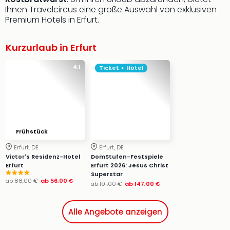
Ihnen Travelcircus eine große Auswahl von exklusiven
Premium Hotels in Erfurt.
Kurzurlaub in Erfurt
4.1
Ticket + Hotel
Frühstück
Erfurt, DE
Erfurt, DE
Victor's Residenz-Hotel
DomStufen-Festspiele
Erfurt
Erfurt 2026: Jesus Christ
Superstar
ab
88,00 €
ab
56,00 €
ab
191,00 €
ab
147,00 €
Alle Angebote anzeigen