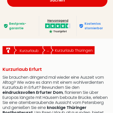
Suchen
Hervorragend
Bestpreis­
Kostenlos
garantie
stornierbar
Trustpilot
...
Kurzurlaub Thüringen
Kurzurlaub
Kurzurlaub Erfurt
Sie brauchen dringend mal wieder eine Auszeit vom
Alltag? Wie wäre es dann mit einem wohlverdienten
Kurzurlaub in Erfurt? Bewundern Sie den
eindrucksvollen Erfurter Dom
, flanieren Sie über
Europas längste mit Häusern bebaute Brücke, erleben
Sie eine atemberaubende Aussicht vom Petersberg
und genießen Sie eine
knackige Thüringer
Rostbratwurst
. Um Ihren Urlaub abzurunden, bietet