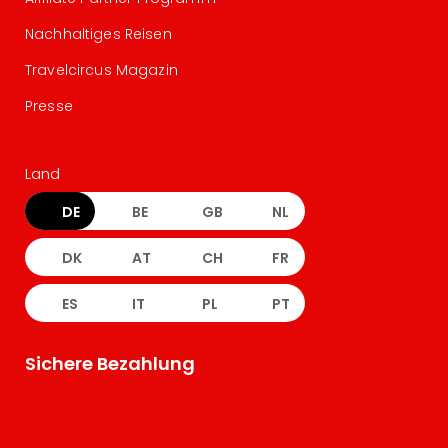
Nachhaltiges Reisen
Travelcircus Magazin
Presse
Land
DE
BE
GB
NL
DK
AT
CH
FR
ES
IT
PL
PT
Sichere Bezahlung