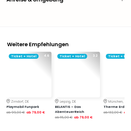
Weitere Empfehlungen
4.6
3.2
Ticket + Hotel
Ticket + Hotel
Ticket + Hot
Zirndorf, DE
Leipzig, DE
München, DE
Playmobil Funpark
BELANTIS – Das
Therme Erding
AbenteuerReich
ab
99,00 €
ab
79,00 €
ab
132,00 €
ab
ab
115,00 €
ab
79,00 €