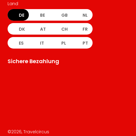
Land
DE
BE
GB
NL
DK
AT
CH
FR
ES
IT
PL
PT
Sichere Bezahlung
©
2026
, Travelcircus