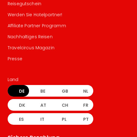
Reisegutschein
Werden Sie Hotelpartner!
Affiliate Partner Programm
Nachhaltiges Reisen
Travelcircus Magazin
Presse
Land
DE
BE
GB
NL
DK
AT
CH
FR
ES
IT
PL
PT