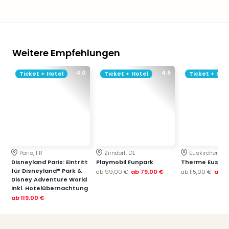
Weitere Empfehlungen
4.0
4.6
Ticket + Hotel
Ticket + Hotel
Ticket + Hot
Paris, FR
Zirndorf, DE
Euskirchen, DE
Disneyland Paris: Eintritt
Playmobil Funpark
Therme Euskir
für Disneyland® Park &
ab
99,00 €
ab
79,00 €
ab
115,00 €
ab
7
Disney Adventure World
inkl. Hotelübernachtung
ab
119,00 €