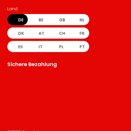
Land
DE
BE
GB
NL
DK
AT
CH
FR
ES
IT
PL
PT
Sichere Bezahlung