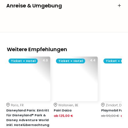
Anreise & Umgebung
Weitere Empfehlungen
4.0
4.4
Ticket + Hotel
Ticket + Hotel
Ticket + Hot
Paris, FR
Wallonien, BE
Zirndorf, DE
Disneyland Paris: Eintritt
Pairi Daiza
Playmobil Funp
für Disneyland® Park &
ab
125,00 €
ab
99,00 €
ab
7
Disney Adventure World
inkl. Hotelübernachtung