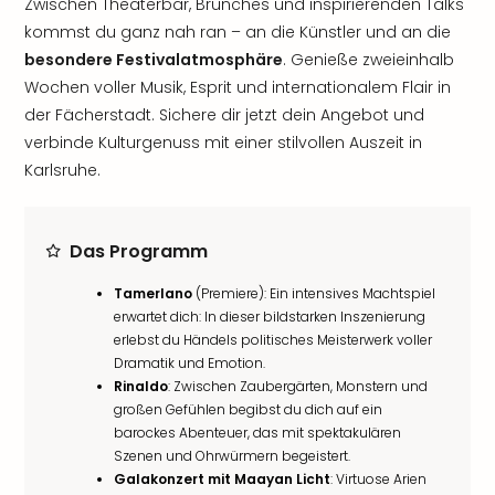
Zwischen Theaterbar, Brunches und inspirierenden Talks
kommst du ganz nah ran – an die Künstler und an die
besondere Festivalatmosphäre
. Genieße zweieinhalb
Wochen voller Musik, Esprit und internationalem Flair in
der Fächerstadt. Sichere dir jetzt dein Angebot und
verbinde Kulturgenuss mit einer stilvollen Auszeit in
Karlsruhe.
Das Programm
Tamerlano
(Premiere): Ein intensives Machtspiel
erwartet dich: In dieser bildstarken Inszenierung
erlebst du Händels politisches Meisterwerk voller
Dramatik und Emotion.
Rinaldo
: Zwischen Zaubergärten, Monstern und
großen Gefühlen begibst du dich auf ein
barockes Abenteuer, das mit spektakulären
Szenen und Ohrwürmern begeistert.
Galakonzert mit Maayan Licht
: Virtuose Arien