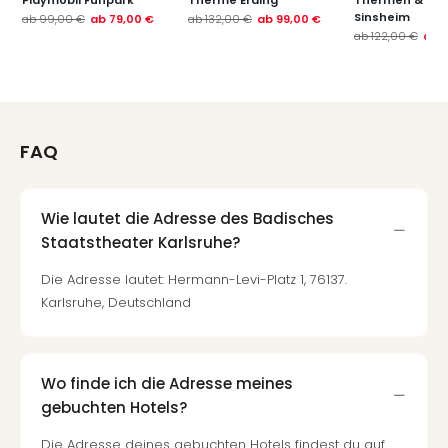
Playmobil Funpark
Therme Erding
Thermen & Bad
Sinsheim
ab
99,00 €
ab
79,00 €
ab
132,00 €
ab
99,00 €
ab
122,00 €
ab
FAQ
Wie lautet die Adresse des Badisches
Staatstheater Karlsruhe?
Die Adresse lautet: Hermann-Levi-Platz 1, 76137.
Karlsruhe, Deutschland
Wo finde ich die Adresse meines
gebuchten Hotels?
Die Adresse deines gebuchten Hotels findest du auf