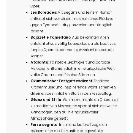
Oper.
Les Boréades
: Mit Eleganz und feinem Humor
entfaltet sich vor dir ein musikalisches Plädoyer
gegen Tyrannei – klug inszeniert und klanglich
brillant.
Bajazet e Tamerlano
: Aus bekannten Arien
entsteht etwas völlig Neues, das du als kreatives,
junges Opernexperiment konzertant entdecken
kannst.
Atalanta
: Pastorale Leichtigkeit und barocke
Melodien entführen dich in eine arkadische Welt
voller Charme und frischer Stimmen.
Ökumenischer Festgottesdienst
: Festliche
Kirchenmusik und inspirierende Worte schenken
dir einen besinnlichen Start in den Festivaltag.
Glanz und Stille
: Von monumentalen Chören bis
zu meditativen Momenten spannt sich ein weiter
Klangbogen, den du in eindrucksvoller
Atmosphäre genießt.
Forza segreta
: Intim und kraftvoll zugleich
präsentieren dir die Musiker ausgewählte