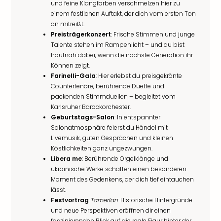
und feine Klangfarben verschmelzen hier zu
einem festlichen Auftakt, der dich vom ersten Ton
an mitreißt.
Preisträgerkonzert
: Frische Stimmen und junge
Talente stehen im Rampenlicht – und du bist
hautnah dabei, wenn die nächste Generation ihr
Können zeigt.
Farinelli-Gala
: Hier erlebst du preisgekrönte
Countertenöre, berührende Duette und
packenden Stimmduellen – begleitet vom
Karlsruher Barockorchester.
Geburtstags-Salon
: In entspannter
Salonatmosphäre feierst du Händel mit
Livemusik, guten Gesprächen und kleinen
Köstlichkeiten ganz ungezwungen.
Libera me
: Berührende Orgelklänge und
ukrainische Werke schaffen einen besonderen
Moment des Gedenkens, der dich tief eintauchen
lässt.
Festvortrag
Tamerlan
: Historische Hintergründe
und neue Perspektiven eröffnen dir einen
faszinierenden Blick auf die reale Figur hinter der