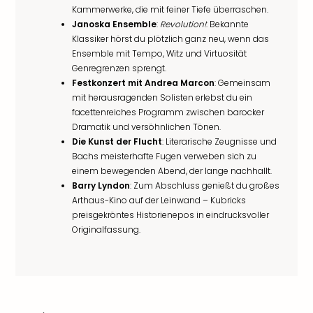
Kammerwerke, die mit feiner Tiefe überraschen.
Janoska Ensemble
:
Revolution!
: Bekannte
Klassiker hörst du plötzlich ganz neu, wenn das
Ensemble mit Tempo, Witz und Virtuosität
Genregrenzen sprengt.
Festkonzert mit Andrea Marcon
: Gemeinsam
mit herausragenden Solisten erlebst du ein
facettenreiches Programm zwischen barocker
Dramatik und versöhnlichen Tönen.
Die Kunst der Flucht
: Literarische Zeugnisse und
Bachs meisterhafte Fugen verweben sich zu
einem bewegenden Abend, der lange nachhallt.
Barry Lyndon
: Zum Abschluss genießt du großes
Arthaus-Kino auf der Leinwand – Kubricks
preisgekröntes Historienepos in eindrucksvoller
Originalfassung.