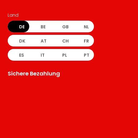
Land
DE
BE
GB
NL
DK
AT
CH
FR
ES
IT
PL
PT
Sichere Bezahlung