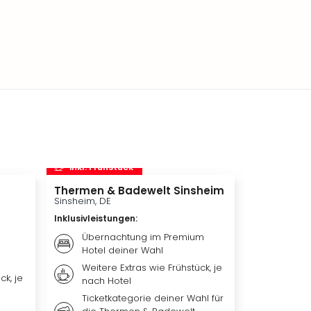
inkl. Frühstück
inkl. Frü
Thermen & Badewelt Sinsheim
Europa-Pa
Sinsheim, DE
Rust, DE
Inklusivleistungen
:
Inklusivleis
Übernachtung im Premium
Übern
Hotel deiner Wahl
Premiu
Weitere Extras wie Frühstück, je
Weiter
ck, je
nach Hotel
nach 
Ticketkategorie deiner Wahl für
Ticket