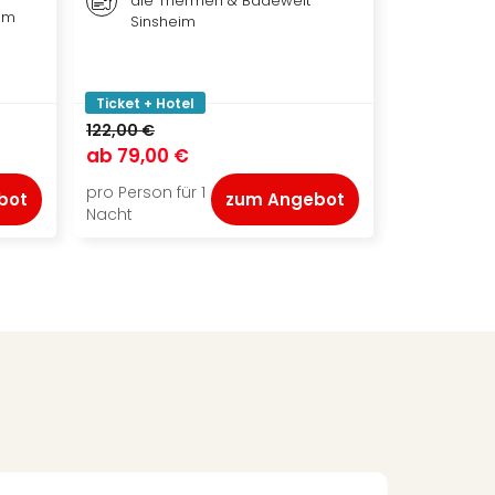
die Thermen & Badewelt
Rust
um
Sinsheim
Ticket + Hotel
Ticket + Ho
122,00 €
177,00 €
ab
79,00 €
ab
136,50
pro Person für 1
pro Person f
bot
zum Angebot
Nacht
Nacht