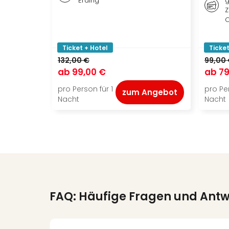
Erding
g
Z
O
Ticket + Hotel
Ticket
132,00 €
99,00
ab
99,00 €
ab
79
pro Person für 1
pro Per
zum Angebot
Nacht
Nacht
FAQ: Häufige Fragen und Ant