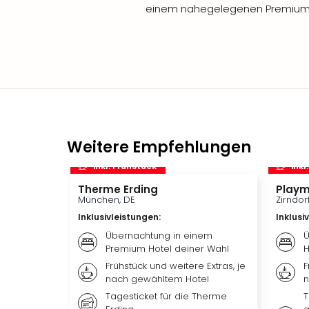
einem nahegelegenen Premium 
Weitere Empfehlungen
inkl. Frühstück
inkl
Therme Erding
Playm
München, DE
Zirndor
Inklusivleistungen
:
Inklusi
Übernachtung in einem
Ü
Premium Hotel deiner Wahl
H
Frühstück und weitere Extras, je
F
nach gewähltem Hotel
n
Tagesticket für die Therme
T