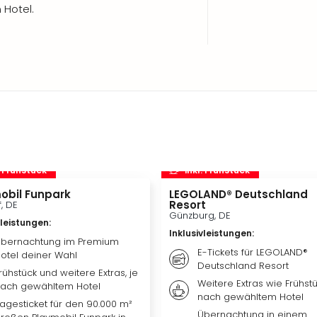
Hotel.
. Frühstück
inkl. Frühstück
obil Funpark
LEGOLAND® Deutschland
Resort
f, DE
Günzburg, DE
vleistungen
:
Inklusivleistungen
:
bernachtung im Premium
E-Tickets für LEGOLAND®
otel deiner Wahl
Deutschland Resort
rühstück und weitere Extras, je
Weitere Extras wie Frühstü
ach gewähltem Hotel
nach gewähltem Hotel
agesticket für den 90.000 m²
Übernachtung in einem