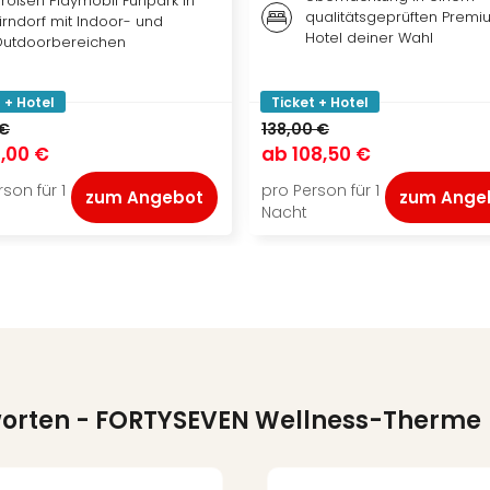
roßen Playmobil Funpark in
qualitätsgeprüften Premi
irndorf mit Indoor- und
Hotel deiner Wahl
utdoorbereichen
 + Hotel
Ticket + Hotel
 €
138,00 €
,00 €
ab
108,50 €
son für 1
pro Person für 1
zum Angebot
zum Ange
Nacht
worten
- FORTYSEVEN Wellness-Therme